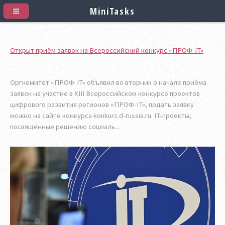
MiniTasks
Открыт приём заявок на Всероссийский конкурс «ПРОФ-IT»
Оргкомитет «ПРОФ-IT» объявил во вторник о начале приёма
заявок на участие в XIII Всероссийском конкурсе проектов
цифрового развития регионов «ПРОФ-IT», подать заявку
можно на сайте конкурса konkurs.d-russia.ru. IT-проекты,
посвящённые решению социаль...