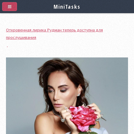
MiniTasks
Откровенная лирика Рудман теперь доступна для
прослушивания