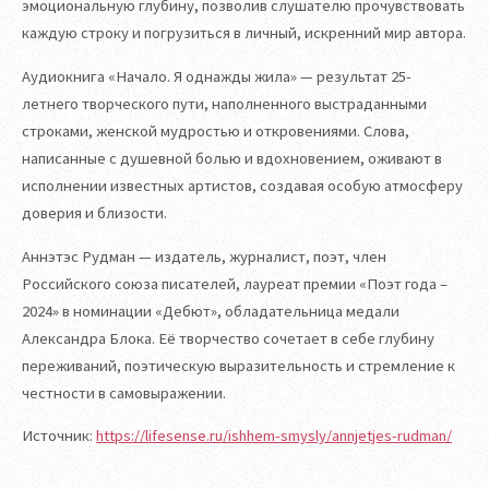
эмоциональную глубину, позволив слушателю прочувствовать
каждую строку и погрузиться в личный, искренний мир автора.
Аудиокнига «Начало. Я однажды жила» — результат 25-
летнего творческого пути, наполненного выстраданными
строками, женской мудростью и откровениями. Слова,
написанные с душевной болью и вдохновением, оживают в
исполнении известных артистов, создавая особую атмосферу
доверия и близости.
Аннэтэс Рудман — издатель, журналист, поэт, член
Российского союза писателей, лауреат премии «Поэт года –
2024» в номинации «Дебют», обладательница медали
Александра Блока. Её творчество сочетает в себе глубину
переживаний, поэтическую выразительность и стремление к
честности в самовыражении.
Источник:
https://lifesense.ru/ishhem-smysly/annjetjes-rudman/