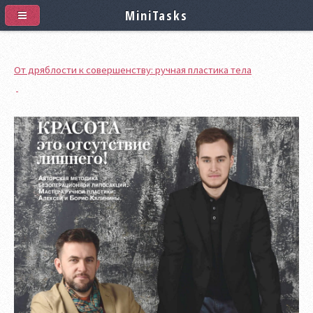
MiniTasks
От дряблости к совершенству: ручная пластика тела