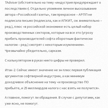
TAdviser (обстоятельно на тему «индустрия предупреждает о
последствиях»). Отдельно упомянем личное высказывание
автора «Российской газеты», там прекрасное – АРПП не
подписала письмо (подписала, как и АПКИТ, см. внимательно –
ред.), плюс «в российской экономике есть целый набор
производственных секторов, которые на все это (угрозу
прибить производителей софта оборотным фактически
налогом – ред.) смотрят с некоторым изумлением».
Чрезвычайно убедительно, сарказм.
С калькулятором в руках никто цифры не проверил.
Итак-2. Сейчас имеет значение не эн плюс первая публикация
аргументов софтверной индустрии, а как минимум
доходчивое объяснение на тему «и производство ПО
прибьёте, и 25 миллиардов налога с нас взять не получится».
А главное, помогут ли обращения. В случае с депутатами, как
уже ясно, не помогут.