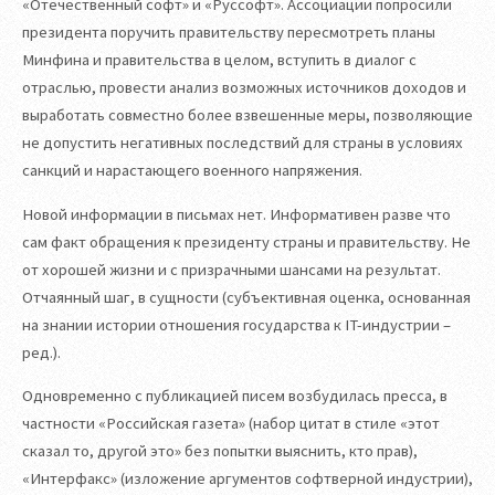
«Отечественный софт» и «Руссофт». Ассоциации попросили
президента поручить правительству пересмотреть планы
Минфина и правительства в целом, вступить в диалог с
отраслью, провести анализ возможных источников доходов и
выработать совместно более взвешенные меры, позволяющие
не допустить негативных последствий для страны в условиях
санкций и нарастающего военного напряжения.
Новой информации в письмах нет. Информативен разве что
сам факт обращения к президенту страны и правительству. Не
от хорошей жизни и с призрачными шансами на результат.
Отчаянный шаг, в сущности (субъективная оценка, основанная
на знании истории отношения государства к IT-индустрии –
ред.).
Одновременно с публикацией писем возбудилась пресса, в
частности «Российская газета» (набор цитат в стиле «этот
сказал то, другой это» без попытки выяснить, кто прав),
«Интерфакс» (изложение аргументов софтверной индустрии),