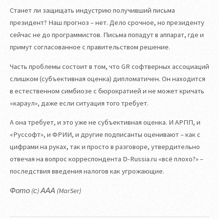
Станет ли защищать индустрию получивший письма
президент? Наш прогноз – нет. Дело срочное, но президенту
сейчас не до программистов. Письма попадут в аппарат, где и
примут согласованное с правительством решение.
Часть проблемы состоит в том, что GR софтверных ассоциаций
слишком (субъективная оценка) дипломатичен. Он находится
в естественном симбиозе с бюрократией и не может кричать
«караул», даже если ситуация того требует.
А она требует, и это уже не субъективная оценка. И АРПП, и
«Руссофт», и ФРИИ, и другие подписанты оценивают – как с
цифрами на руках, так и просто в разговоре, утвердительно
отвечая на вопрос корреспондента D-Russia.ru «всё плохо?» –
последствия введения налогов как угрожающие.
Фото (с) ААА (MarSer)