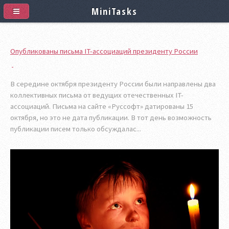
MiniTasks
Опубликованы письма IT-ассоциаций президенту России
В середине октября президенту России были направлены два
коллективных письма от ведущих отечественных IT-
ассоциаций. Письма на сайте «Руссофт» датированы 15
октября, но это не дата публикации. В тот день возможность
публикации писем только обсуждалас...