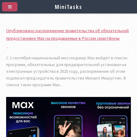
MiniTasks
Опубликовано распоряжение правительства об обязательной
предустановке Max на продаваемые в России смартфоны
С 1 сентября национальный мессенджер Max войдёт в список
программ, обязательных для предварительной установки на
электронные устройства в 2025 году, распоряжение об этом
подписал председатель правительства Михаил Мишустин. В
списке таких программ Max...