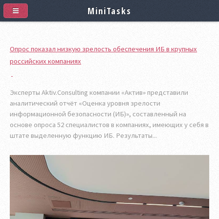
MiniTasks
Опрос показал низкую зрелость обеспечения ИБ в крупных
российских компаниях
Эксперты Aktiv.Consulting компании «Актив» представили
аналитический отчёт «Оценка уровня зрелости
информационной безопасности (ИБ)», составленный на
основе опроса 52 специалистов в компаниях, имеющих у себя в
штате выделенную функцию ИБ. Результаты...