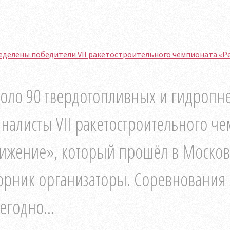
еделены победители VII ракетостроительного чемпионата «Р
оло 90 твердотопливных и гидропне
налисты VII ракетостроительного ч
ижение», который прошёл в Москов
орник организаторы. Соревнования 
егодно...