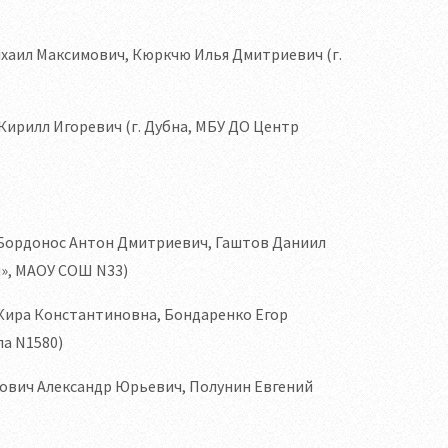
хаил Максимович, Кюркчю Илья Дмитриевич (г.
Кирилл Игоревич (г. Дубна, МБУ ДО Центр
 Бордонос Антон Дмитриевич, Гаштов Даниил
м», МАОУ СОШ N33)
 Кира Константиновна, Бондаренко Егор
ла N1580)
пович Александр Юрьевич, Полунин Евгений