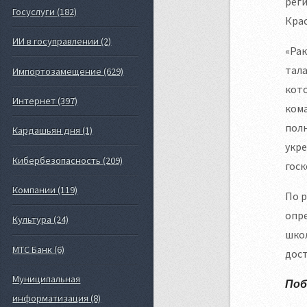
рег
Госуслуги (182)
Крас
ИИ в госуправлении (2)
«Ра
тал
Импортозамещение (629)
кото
Интернет (397)
кома
полн
Кардашьян дня (1)
укр
Кибербезопасность (209)
гос
Компании (119)
По 
опре
Культура (24)
школ
МТС Банк (6)
дост
Муниципальная
Поб
информатизация (8)