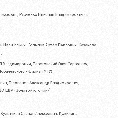
Алмазович, Рябченко Николай Владимирович (г.
й Иван Ильич, Копылов Артём Павлович, Казакова
»)
ей Владимирович, Березовский Олег Сергеевич,
Лобачевского – филиал МГУ)
вич, Голованов Александр Владимирович,
ДО ЦВР «Золотой ключик»)
 Культяков Степан Алексеевич, Кужилина