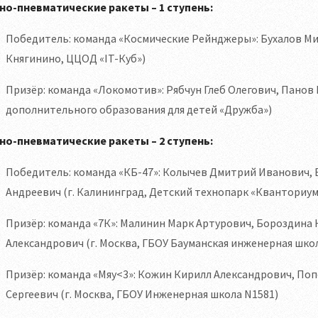
но-пневматические ракеты – 1 ступень:
Победитель: команда «Космические Рейнджеры»: Бухалов Ми
Княгинино, ЦЦОД «IT-Куб»)
Призёр: команда «Локомотив»: Рябчун Глеб Олегович, Панов 
дополнительного образования для детей «Дружба»)
но-пневматические ракеты – 2 ступень:
Победитель: команда «КБ-47»: Колычев Дмитрий Иванович,
Андреевич (г. Калининград, Детский технопарк «Кванториу
Призёр: команда «7К»: Малинин Марк Артурович, Бороздина
Александрович (г. Москва, ГБОУ Бауманская инженерная шко
Призёр: команда «Мяу<3»: Кожин Кирилл Александрович, По
Сергеевич (г. Москва, ГБОУ Инженерная школа N1581)