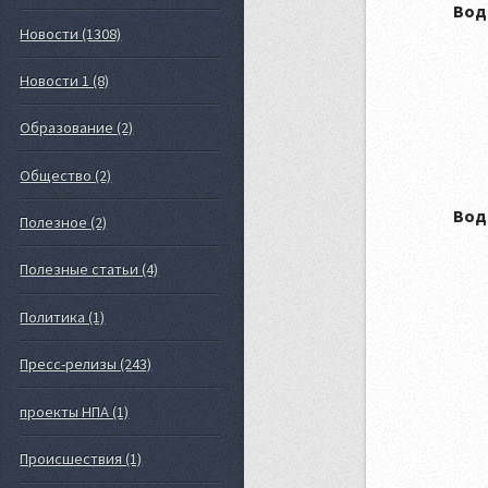
Вод
Новости (1308)
Новости 1 (8)
Образование (2)
Общество (2)
Вод
Полезное (2)
Полезные статьи (4)
Политика (1)
Пресс-релизы (243)
проекты НПА (1)
Происшествия (1)