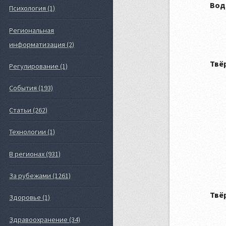
Вод
Психология (1)
Региональная
информатизация (2)
Твё
Регулирование (1)
События (193)
Статьи (262)
Технологии (1)
В регионах (931)
За рубежами (1261)
Твё
Здоровье (1)
Здравоохранение (34)