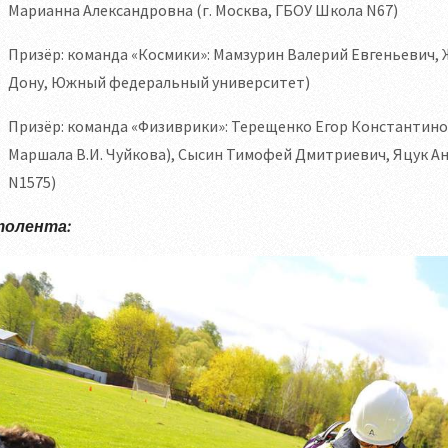
Марианна Александровна (г. Москва, ГБОУ Школа N67)
Призёр: команда «Космики»: Мамзурин Валерий Евгеньевич, 
Дону, Южный федеральный университет)
Призёр: команда «Физиврики»: Терещенко Егор Константино
Маршала В.И. Чуйкова), Сысин Тимофей Дмитриевич, Яцук Ан
N1575)
олента: