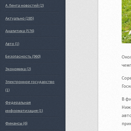
А Лента новостей (2)
Актуально (285)
Аналитика (576)
Авто (1)
Безопасность (960)
Окол
чем
Экономика (2)
Соре
Электронное государство
Госк
(1)
В фи
Федеральная
Ниже
информатизация (1)
авто
прин
Финансы (6)