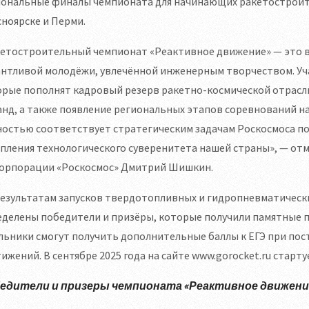
иональные финалы чемпионата для начинающих ракетостроите
ноярске и Перми.
кетостроительный чемпионат «Реактивное движение» — это в
антливой молодёжи, увлечённой инженерным творчеством. Уч
рые пополнят кадровый резерв ракетно-космической отрасли
нд, а также появление региональных этапов соревнований н
остью соответствует стратегическим задачам Роскосмоса по
епления технологического суверенитета нашей страны», — о
корпорации «Роскосмос» Дмитрий Шишкин.
результатам запусков твердотопливных и гидропневматическ
делены победители и призёры, которые получили памятные п
ьники смогут получить дополнительные баллы к ЕГЭ при пос
ижений. В сентябре 2025 года на сайте www.gorocket.ru старту
едители и призеры чемпионата «Реактивное движение»