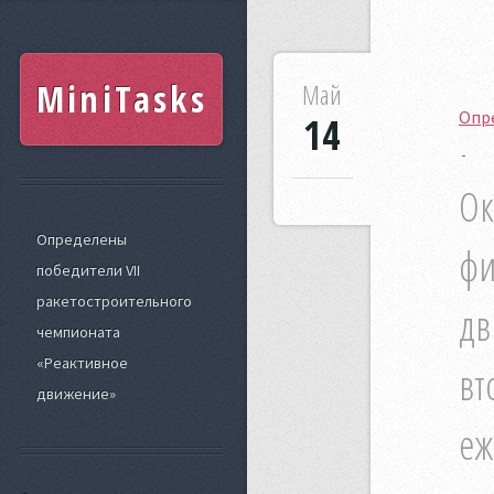
MiniTasks
Май
Опр
14
Ок
Определены
фи
победители VII
ракетостроительного
дв
чемпионата
«Реактивное
вт
движение»
еж