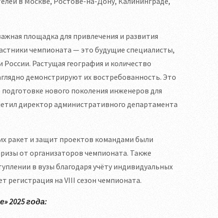
лей в Москве, Ростове-на-Дону, Калининграде,
ажная площадка для привлечения и развития
астники чемпионата — это будущие специалисты,
 России. Растущая география и количество
аглядно демонстрируют их востребованность. Это
 подготовке нового поколения инженеров для
тметил директор административного департамента
их ракет и защит проектов командами были
ризы от организаторов чемпионата. Также
туплении в вузы благодаря учёту индивидуальных
ет регистрация на VIII сезон чемпионата.
 2025 года: