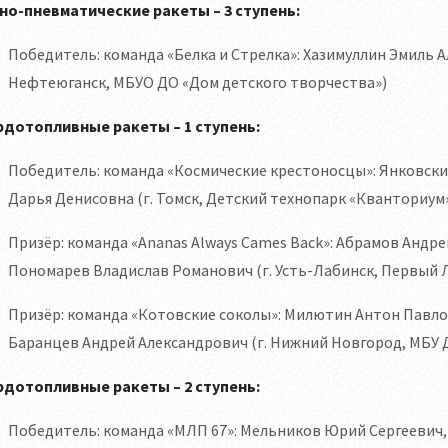
но-пневматические ракеты – 3 ступень:
Победитель: команда «Белка и Стрелка»: Хазимуллин Эмиль 
Нефтеюганск, МБУО ДО «Дом детского творчества»)
рдотопливные ракеты – 1 ступень:
Победитель: команда «Космические крестоносцы»: Янковски
Дарья Денисовна (г. Томск, Детский технопарк «Кванториум
Призёр: команда «Ananas Always Cames Back»: Абрамов Андр
Пономарев Владислав Романович (г. Усть-Лабинск, Первый 
Призёр: команда «Котовские соколы»: Милютин Антон Павло
Баранцев Андрей Александрович (г. Нижний Новгород, МБУ 
рдотопливные ракеты – 2 ступень:
Победитель: команда «МЛП 67»: Мельников Юрий Сергеевич,