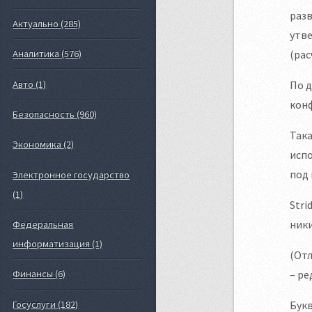
разв
Актуально (285)
утве
(рас
Аналитика (576)
Авто (1)
По д
кон
Безопасность (960)
Така
Экономика (2)
испо
под 
Электронное государство
(1)
Stri
ники
Федеральная
информатизация (1)
(Отл
– ре
Финансы (6)
Букв
Госуслуги (182)