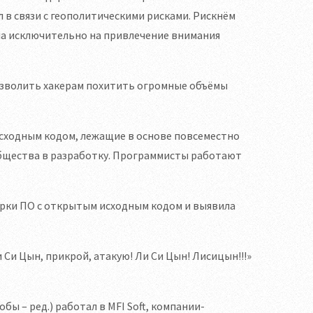
л в связи с геополитическими рисками. Рискнём
ана исключительно на привлечение внимания
позволить хакерам похитить огромные объёмы
сходным кодом, лежащие в основе повсеместно
общества в разработку. Программисты работают
верки ПО с открытым исходным кодом и выявила
 Си Цын, прикрой, атакую! Ли Си Цын! Лисицын!!!»
обы – ред.) работал в MFI Soft, компании-