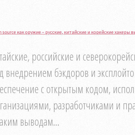
 source как оружие – русские, китайские и корейские хакеры
тайские, российские и северокорейс
д внедрением бэкдоров и эксплойт
еспечение с открытым кодом, испо
ганизациями, разработчиками и пра
таким выводам...