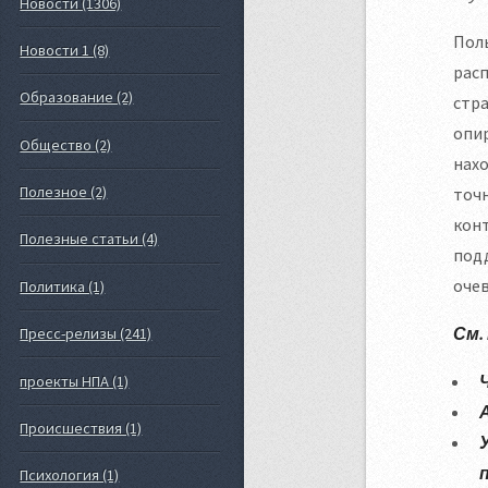
Новости (1306)
Поль
Новости 1 (8)
расп
Образование (2)
стра
опи
Общество (2)
нахо
Полезное (2)
точн
кон
Полезные статьи (4)
подд
очев
Политика (1)
См.
Пресс-релизы (241)
проекты НПА (1)
Происшествия (1)
Психология (1)