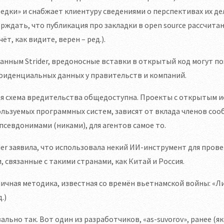
едки» и снабжает клиентуру сведениями о перспективах их де
рждать, что публикация про закладки в open source рассчит
чёт, как видите, верен – ред.).
анным Strider, вредоносные вставки в открытый код могут 
фиденциальных данных у правительств и компаний.
я схема вредительства общедоступна. Проекты с открытым и
льзуемых программных систем, зависят от вклада членов со
псевдонимами (никами), для агентов самое то.
der заявила, что использовала некий ИИ-инструмент для про
, связанные с такими странами, как Китай и Россия.
ичная методика, известная со времён вьетнамской войны: «Ли
д.)
ально так. Вот один из разработчиков, «as-suvorov», ранее (як