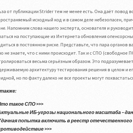
за от публикации Strider тем не менее есть. Она даёт повод
ространяемый исходный код и в самом деле небезопасен, при
не. Напомним слова нашего эксперта, основателя и руководи
раться на поступающие из Интернета обновления опенсорсны
диться в постоянном риске. Представьте, что пара органов в
о не знаете, что с ними происходит. Так и с СПО (свободное 
тролироваться весьма серьёзным образом. Это подразумевае
ерживаемую архитектуру тестирования решения в целом и ег
идной, но по факту далеко не все проекты могут похвастатьс
 также:
Что такое СПО >>>
Актуальные ИБ-угрозы национального масштаба – дан
Удачная попытка включить в реестр отечественного
противодействие >>>