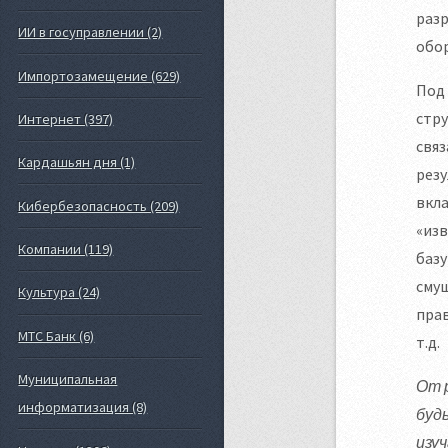
разр
ИИ в госуправлении (2)
обор
Импортозамещение (629)
Под 
стр
Интернет (397)
связ
Кардашьян дня (1)
резу
вкла
Кибербезопасность (209)
«изв
Компании (119)
базу
смущ
Культура (24)
прав
МТС Банк (6)
т.д.
Муниципальная
От 
информатизация (8)
буд
изу