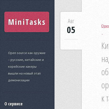
MiniTasks
Авг
Open
05
Ки
Open source как оружие
на
– русские, китайские и
корейские хакеры
об
вышли на новый этап
демонизации
ор
к 
О сервисе