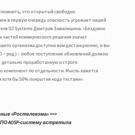
 вспомнить, что открытый свободно
чём в первую очередь опасность угрожает нашей
теля DZ Systems Дмитрия Завалишина: «Бездумно
х частей коммерческого решения значит
ашего организма доступна вам дистанционно, и вы
ПО – ред.) – любое поступление обновлений должно
т детально проработанную и строго
о компонент по отдельности. Мысль кажется
я хотя бы 50% покрытия кода тестами».
ные «Ростелекома» >>>
 ПО AOSP-систему встретила