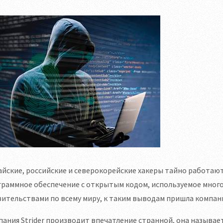
йские, российские и северокорейские хакеры тайно работаю
граммное обеспечение с открытым кодом, используемое мног
ительствами по всему миру, к таким выводам пришла компания
ания Strider производит впечатление странной, она называе