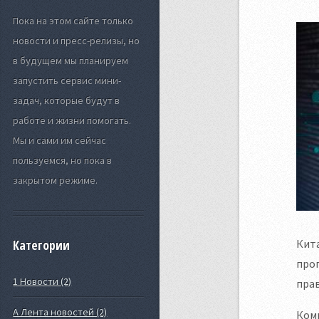
Пока на этом сайте только
новости и пресс-релизы, но
в будущем мы планируем
запустить сервис мини-
задач, которые будут в
работе и жизни помогать.
Мы и сами им сейчас
пользуемся, но пока в
закрытом режиме.
Кита
Категории
про
1 Новости (2)
прав
А Лента новостей (2)
Комп