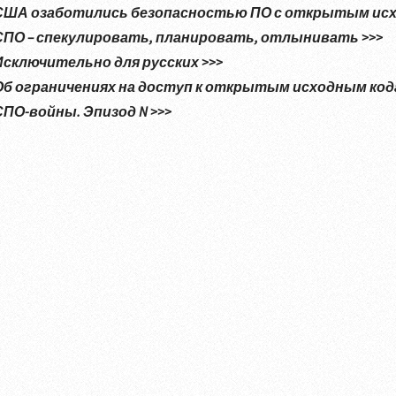
США озаботились безопасностью ПО с открытым исх
СПО – спекулировать, планировать, отлынивать >>>
Исключительно для русских >>>
Об ограничениях на доступ к открытым исходным кода
СПО-войны. Эпизод N >>>