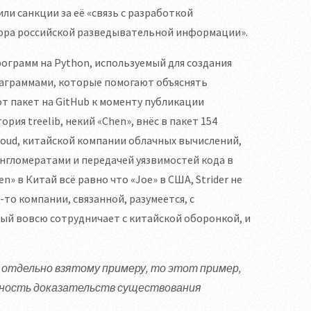
и санкции за её «связь с разработкой
бора российской разведывательной информации».
программ на Python, используемый для создания
иаграммами, которые помогают объяснять
т пакет на GitHub к моменту публикации
ория treelib, некий «Chen», внёс в пакет 154
 Cloud, китайской компании облачных вычислений,
гломератами и передачей уязвимостей кода в
» в Китай всё равно что «Joe» в США, Strider не
то компании, связанной, разумеется, с
ый вовсю сотрудничает с китайской оборонкой, и
я отдельно взятому примеру, то этот пример,
чность доказательств существования