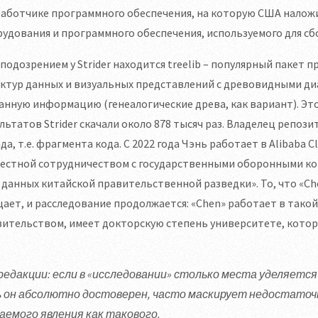
аботчике программного обеспечения, на которую США наложил
удования и программного обеспечения, используемого для с
подозрением у Strider находится treelib – популярный пакет 
уктур данных и визуальных представлений с древовидными д
анную информацию (генеалогические древа, как вариант). Это
льтатов Strider скачали около 878 тысяч раз. Владелец репозит
да, т.е. фрагмента кода. С 2022 года Чэнь работает в Alibaba
естной сотрудничеством с государственными оборонными кон
 данных китайской правительственной разведки». То, что «Chen
ает, и расследование продолжается: «Chen» работает в такой-
ительством, имеет докторскую степень университете, котор
редакции: если в «исследовании» столько места уделяетс
ь он абсолютно достоверен, часто маскирует недостато
чаемого явления как такового.