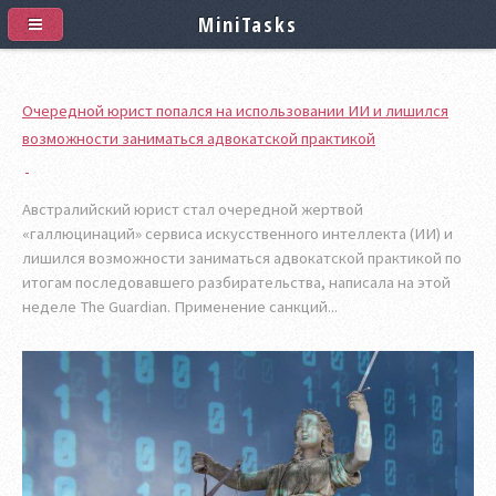
MiniTasks
Очередной юрист попался на использовании ИИ и лишился
возможности заниматься адвокатской практикой
Австралийский юрист стал очередной жертвой
«галлюцинаций» сервиса искусственного интеллекта (ИИ) и
лишился возможности заниматься адвокатской практикой по
итогам последовавшего разбирательства, написала на этой
неделе The Guardian. Применение санкций...