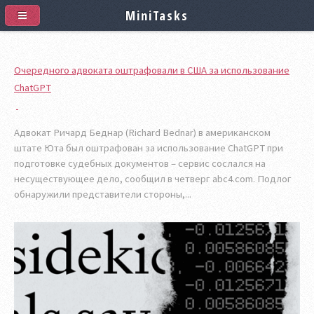
MiniTasks
Очередного адвоката оштрафовали в США за использование
ChatGPT
Адвокат Ричард Беднар (Richard Bednar) в американском
штате Юта был оштрафован за использование ChatGPT при
подготовке судебных документов – сервис сослался на
несуществующее дело, сообщил в четверг abc4.com. Подлог
обнаружили представители стороны,...