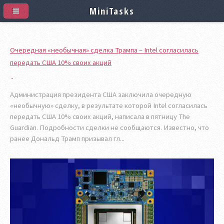
MiniTasks
Очередная «необычная» сделка Трампа – Intel согласилась
передать США 10% своих акций
Администрация президента США заключила очередную
«необычную» сделку, в результате которой Intel согласилась
передать США 10% своих акций, написала в пятницу The
Guardian. Подробности сделки не сообщаются. Известно, что
ранее Дональд Трамп призывал гл...