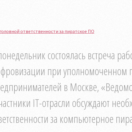
головной ответственности за пиратское ПО
понедельник состоялась встреча ра
фровизации при уполномоченном п
едпринимателей в Москве, «Ведомос
частники IT-отрасли обсуждают нео
ветственности за компьютерное пират