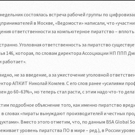
недельник состоялась встреча рабочей группы по цифровиза
принимателей в Москве, «Ведомости» написали, что «участн
ения ответственности за компьютерное пиратство – вплоть 
странно. Уголовная ответственность за пиратство существует 
ья 146, которая, по словам директора Ассоциации НП ППП Дми
и работает».
идно, не за введение, а за ужесточение уголовной ответств
ктор АПКИТ Николай Комлев. С его слов ранее «усилиями пр
ен до 60–63%», но теперь стал расти, с этим надо что-то дела
тим подробное объяснение того, как именно пиратство вреди
а в словах «пираты вынуждают производителей и честных пр
уктами». Вместо этого отметим, что, по данным BSA Global Softw
еживает уровень пиратства ПО в мире – ред.), в России уро