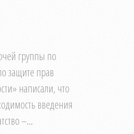
бочей группы по
о защите прав
ти» написали, что
бходимость введения
ство –...