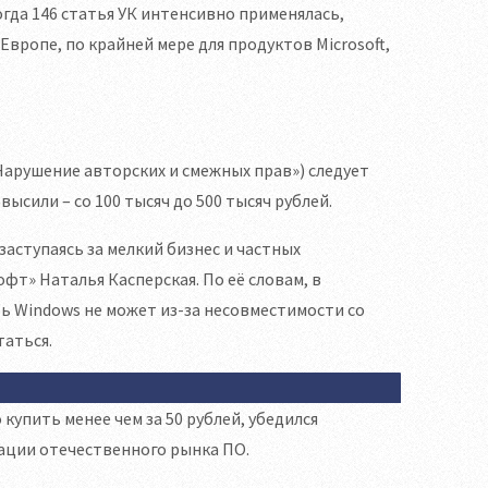
когда 146 статья УК интенсивно применялась,
вропе, по крайней мере для продуктов Microsoft,
Нарушение авторских и смежных прав») следует
ысили – со 100 тысяч до 500 тысяч рублей.
ступаясь за мелкий бизнес и частных
т» Наталья Касперская. По её словам, в
ь Windows не может из-за несовместимости со
аться.
упить менее чем за 50 рублей, убедился
зации отечественного рынка ПО.