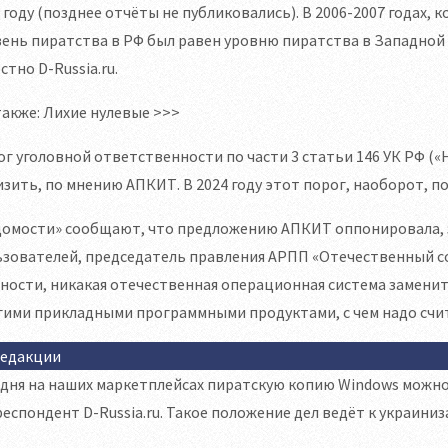
 году (позднее отчёты не публиковались). В 2006-2007 годах, 
ень пиратства в РФ был равен уровню пиратства в Западной Е
стно D-Russia.ru.
также: Лихие нулевые >>>
г уголовной ответственности по части 3 статьи 146 УК РФ («
зить, по мнению АПКИТ. В 2024 году этот порог, наоборот, пов
омости» сообщают, что предложению АПКИТ оппонировала, за
зователей, председатель правления АРПП «Отечественный соф
ности, никакая отечественная операционная система заменит
ими прикладными программными продуктами, с чем надо счит
редакции
дня на наших маркетплейсах пиратскую копию Windows можно к
еспондент D-Russia.ru. Такое положение дел ведёт к украини