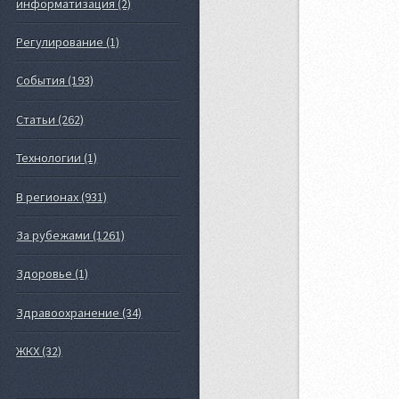
информатизация (2)
Регулирование (1)
События (193)
Статьи (262)
Технологии (1)
В регионах (931)
За рубежами (1261)
Здоровье (1)
Здравоохранение (34)
ЖКХ (32)