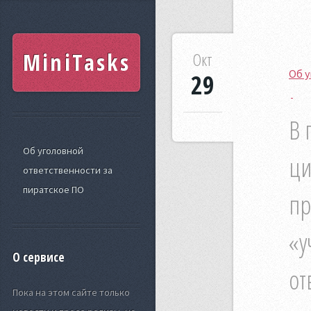
MiniTasks
Окт
Об у
29
В 
Об уголовной
ци
ответственности за
пиратское ПО
пр
«у
О сервисе
от
Пока на этом сайте только