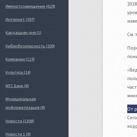
2018
Импортозамещение (629)
уров
Интернет (397)
изве
Кардашьян дня (1)
См. 
Кибербезопасность (209)
Поро
пони
Компании (119)
«Вед
Культура (24)
поль
МТС Банк (6)
част
мног
Муниципальная
информатизация (8)
От 
Сего
Новости (1308)
корр
Новости 1 (8)