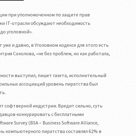
ции при уполномоченном по защите прав
ики IT-отрасли обсуждают необходимость
до уголовной».
уже и давно, в Уголовном кодексе для этого есть
трия Соколова, «не без проблем, но как работала,
енности выступил, пишет газета, исполнительный
офильных ассоциаций уровень пиратства был
ть.
т софтверной индустрии. Вредит сильно, суть
одавцов конкурировать с бесплатными
are Survey (BSA – Business Software Alliance,
вень компьютерного пиратства составлял 62% в