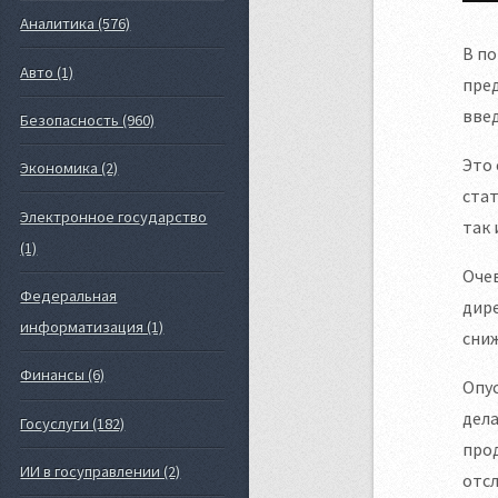
Аналитика (576)
В по
Авто (1)
пред
введ
Безопасность (960)
Это 
Экономика (2)
стат
Электронное государство
так 
(1)
Очев
Федеральная
дире
информатизация (1)
сниж
Финансы (6)
Опус
дел
Госуслуги (182)
прод
ИИ в госуправлении (2)
отсл