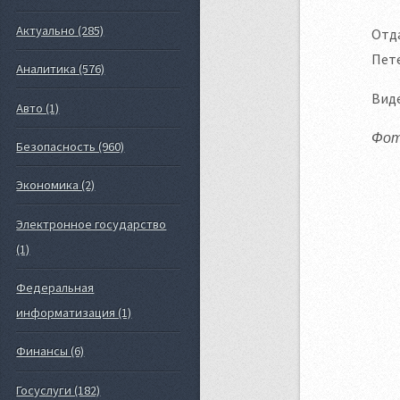
Актуально (285)
Отда
Пете
Аналитика (576)
Виде
Авто (1)
Фото
Безопасность (960)
Экономика (2)
Электронное государство
(1)
Федеральная
информатизация (1)
Финансы (6)
Госуслуги (182)