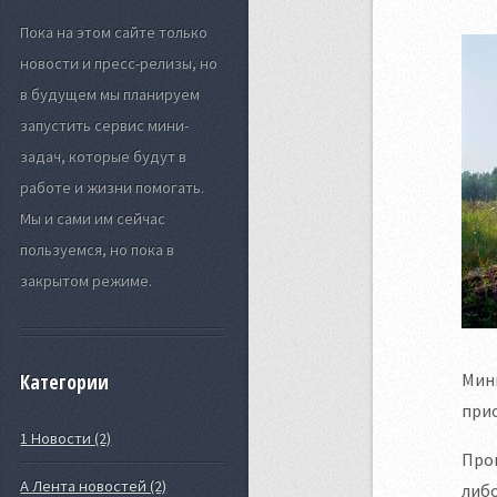
Пока на этом сайте только
новости и пресс-релизы, но
в будущем мы планируем
запустить сервис мини-
задач, которые будут в
работе и жизни помогать.
Мы и сами им сейчас
пользуемся, но пока в
закрытом режиме.
Минц
Категории
прио
1 Новости (2)
Прог
А Лента новостей (2)
либо