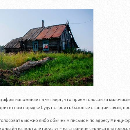
ифры напоминает в четверг, что приём голосов за малочисле
ритетном порядке будут строить базовые станции связи, прод
олосовать можно либо обычным письмом по адресу Минцифры – 
 онлайн на портале госуслуг – на странице сервиса для голосо