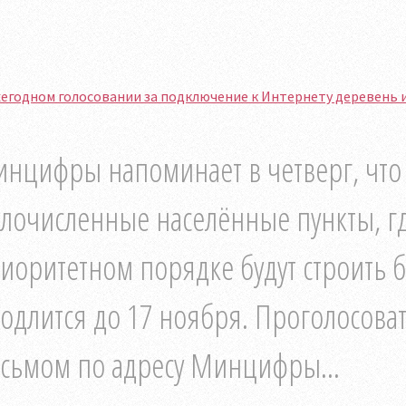
егодном голосовании за подключение к Интернету деревень и
нцифры напоминает в четверг, что 
лочисленные населённые пункты, гд
иоритетном порядке будут строить б
одлится до 17 ноября. Проголосов
сьмом по адресу Минцифры...