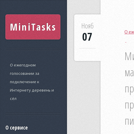
MiniTasks
Нояб
О еж
07
Ми
О ежегодном
ма
голосовании за
подключение к
пр
Интернету деревень и
сёл
пр
пи
О сервисе