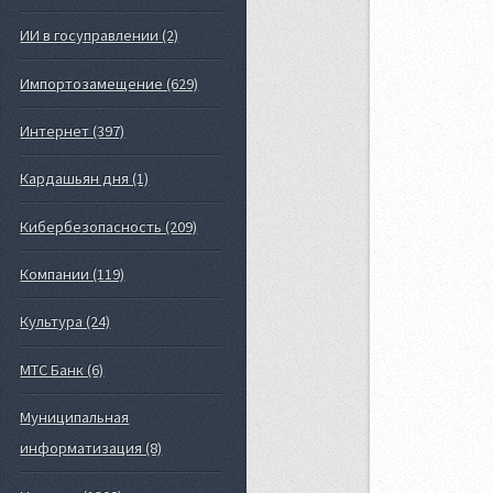
ИИ в госуправлении (2)
Импортозамещение (629)
Интернет (397)
Кардашьян дня (1)
Кибербезопасность (209)
Компании (119)
Культура (24)
МТС Банк (6)
Муниципальная
информатизация (8)