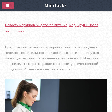
MiniTasks
Новости маркировки: детское питание, мёд, крупы, новая
госпошлина
Представляем новости маркировки товаров за минувшую
неделю. Правительство предложило ввести пошлину для
маркируемых товаров, а именно электроники. В Минфине
пояснили, что мера направлена на защиту отечественной
продукции. У рынка пока нет чёткого пон...