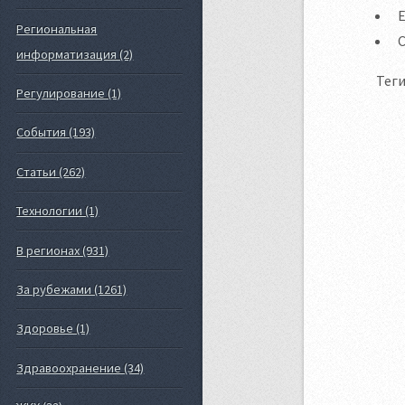
E
Региональная
информатизация (2)
Теги
Регулирование (1)
События (193)
Статьи (262)
Технологии (1)
В регионах (931)
За рубежами (1261)
Здоровье (1)
Здравоохранение (34)