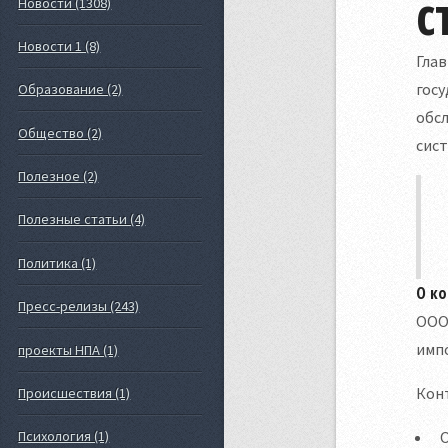
с
Новости (1308)
Новости 1 (8)
Гла
гос
Образование (2)
обсл
Общество (2)
сист
Полезное (2)
Полезные статьи (4)
Политика (1)
О ко
Пресс-релизы (243)
ООО
имп
проекты НПА (1)
Кон
Происшествия (1)
Психология (1)