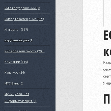
ИИ в госуправлении (2)
Импортозамещение (629)
Е
Интернет (397)
Кардашьян дня (1)
к
Кибербезопасность (209)
Компании (119)
Раз
служ
Культура (24)
сер
Янде
МТС Банк (6)
П
Муниципальная
информатизация (8)