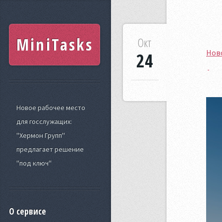
MiniTasks
Окт
Ново
24
Новое рабочее место
для госслужащих:
"Хермон Групп"
предлагает решение
"под ключ"
О сервисе