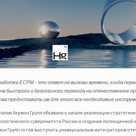
работка ЕСРМ – это ответ на вызовы времени, когда пе
ача быстрого и безопасного перехода на отечественное пр
ова предоставить им для этого все необходимые инстру
ания Хермон Групп объявила о начале реализации стратегич
нологического суверенитета России и создание полноценной
мон Групп готов выступить универсальным интегратором оте