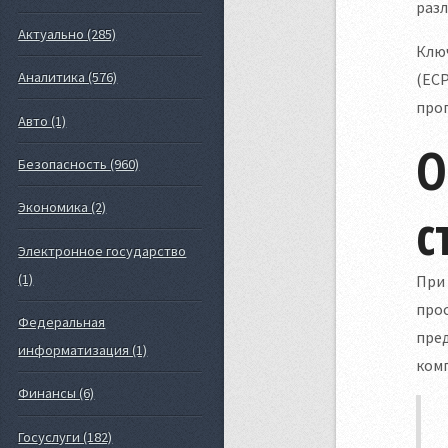
разл
Актуально (285)
Клю
Аналитика (576)
(ЕСР
про
Авто (1)
О
Безопасность (960)
Экономика (2)
с
Электронное государство
(1)
При 
про
Федеральная
пре
информатизация (1)
ком
Финансы (6)
Госуслуги (182)