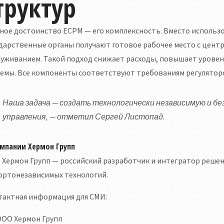
труктур
вное достоинство ЕСРМ — его комплексность. Вместо исполь
ударственные органы получают готовое рабочее место с цен
уживанием. Такой подход снижает расходы, повышает уровен
емы. Все компоненты соответствуют требованиям регуляторо
Наша задача — создать технологически независимую и бе
управления, — отметил Сергей Листопад.
мпании Хермон Групп
 Хермон Групп — российский разработчик и интегратор реше
ортонезависимых технологий.
тактная информация для СМИ:
ООО Хермон Групп