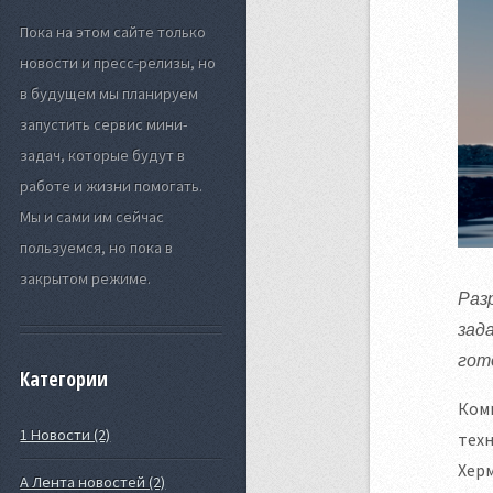
Пока на этом сайте только
новости и пресс-релизы, но
в будущем мы планируем
запустить сервис мини-
задач, которые будут в
работе и жизни помогать.
Мы и сами им сейчас
пользуемся, но пока в
закрытом режиме.
Раз
зад
гот
Категории
Комп
1 Новости (2)
тех
Хер
А Лента новостей (2)