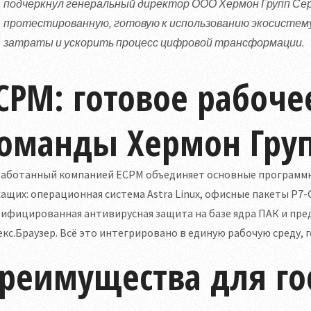
подчеркнул генеральный директор ООО Хермон Групп Се
протестированную, готовую к использованию экосистему
затраты и ускорить процесс цифровой трансформации.
СРМ: готовое рабоче
оманды Хермон Гру
работанный компанией ЕСРМ объединяет основные программн
ащих: операционная система Astra Linux, офисные пакеты Р7
тифицированная антивирусная защита на базе ядра ПАК и пр
кс.Браузер. Всё это интегрировано в единую рабочую среду, 
реимущества для го