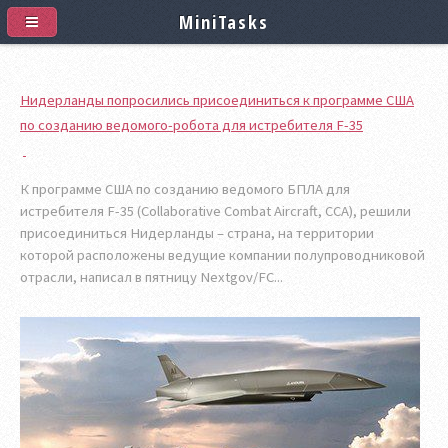
MiniTasks
Нидерланды попросились присоединиться к программе США
по созданию ведомого-робота для истребителя F-35
К программе США по созданию ведомого БПЛА для
истребителя F-35 (Сollaborative Сombat Аircraft, CCA), решили
присоединиться Нидерланды – страна, на территории
которой расположены ведущие компании полупроводниковой
отрасли, написал в пятницу Nextgov/FC...