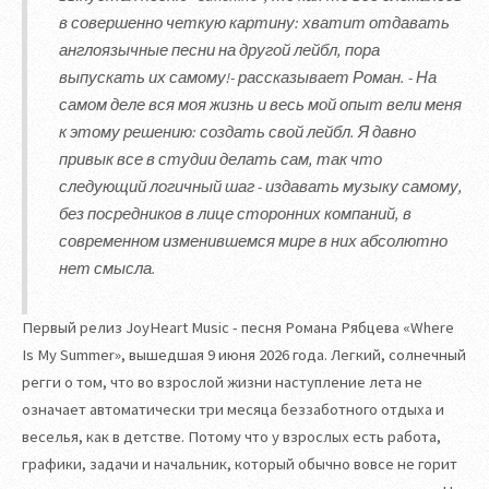
в совершенно четкую картину: хватит отдавать
англоязычные песни на другой лейбл, пора
выпускать их самому!- рассказывает Роман. - На
самом деле вся моя жизнь и весь мой опыт вели меня
к этому решению: создать свой лейбл. Я давно
привык все в студии делать сам, так что
следующий логичный шаг - издавать музыку самому,
без посредников в лице сторонних компаний, в
современном изменившемся мире в них абсолютно
нет смысла.
Первый релиз JoyHeart Music - песня Романа Рябцева «Where
Is My Summer», вышедшая 9 июня 2026 года. Легкий, солнечный
регги о том, что во взрослой жизни наступление лета не
означает автоматически три месяца беззаботного отдыха и
веселья, как в детстве. Потому что у взрослых есть работа,
графики, задачи и начальник, который обычно вовсе не горит