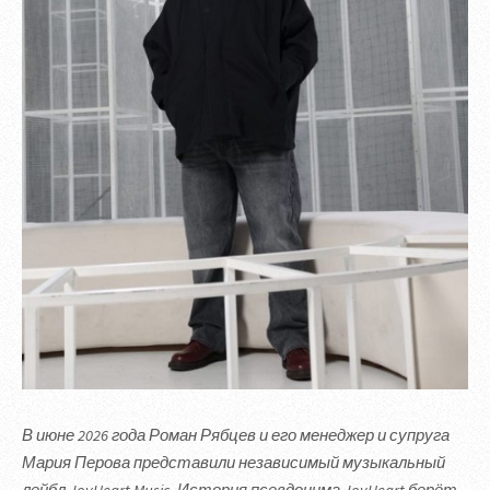
В июне 2026 года Роман Рябцев и его менеджер и супруга
Мария Перова представили независимый музыкальный
лейбл JoyHeart Music. История псевдонима JoyHeart берёт