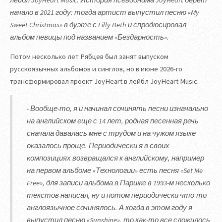
начало в 2021 году: тогда артист выпустил песню «My
Sweet Christmas» в дуэте с Lilly Beth и спродюсировал
альбом певицы под названием «Бездарность».
Потом несколько лет Рябцев был занят выпуском
русскоязычных альбомов и синглов, но в июне 2026-го
трансформировал проект JoyHeart в лейбл JoyHeart Music.
- Вообще-то, я и начинал сочинять песни изначально
на английском еще с 14 лет, родная песенная речь
сначала давалась мне с трудом и на чужом языке
оказалось проще. Периодически я в своих
композициях возвращался к английскому, например
на первом альбоме «Технологии» есть песня «Set Me
Free», для записи альбома в Париже в 1993-м несколько
текстов написал, ну и потом периодически что-то
англоязычное сочинялось. А когда в этом году я
выпустил песню «Sunshine», то как-то все сложилось