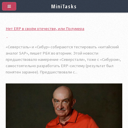
MiniTasks
Нет ERP в своём отечестве, или Полумера
«Северсталь» и «Сибур» собираются тестировать «китайский
аналог SAP», пишет РБК во вторник. Этой новости
предшествовало намерение «Северстали», тоже с «Сибуром»,
самостоятельно разработать ERP-систему (результат был
понятен заранее). Предшествовали с...