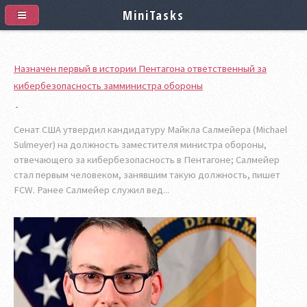
MiniTasks
Назначен первый в истории Пентагона ответственный за
кибербезопасность замминистра обороны
Сенат США утвердил кандидатуру Майкла Салмейера (Michael
Sulmeyer) на должность заместителя министра обороны,
отвечающего за кибербезопасность в Пентагоне; Салмейер
стал первым человеком, занявшим такую должность, пишет
FCW. Ранее Салмейер служил вед...