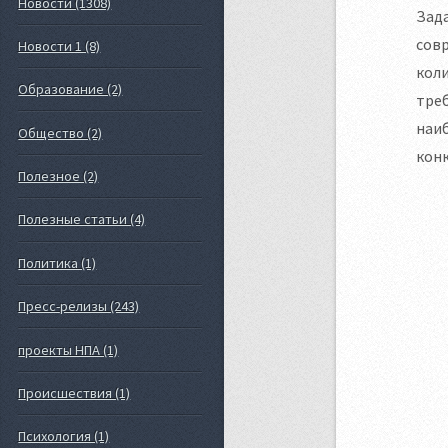
Новости (1308)
Зад
совр
Новости 1 (8)
коли
Образование (2)
треб
наиб
Общество (2)
конк
Полезное (2)
Полезные статьи (4)
Политика (1)
Пресс-релизы (243)
проекты НПА (1)
Происшествия (1)
Психология (1)