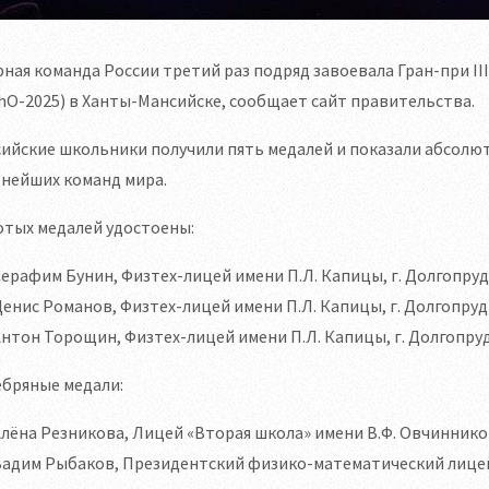
ная команда России третий раз подряд завоевала Гран-при 
hO-2025) в Ханты-Мансийске, сообщает сайт правительства.
ийские школьники получили пять медалей и показали абсолют
ьнейших команд мира.
отых медалей удостоены:
ерафим Бунин, Физтех-лицей имени П.Л. Капицы, г. Долгопру
енис Романов, Физтех-лицей имени П.Л. Капицы, г. Долгопруд
нтон Торощин, Физтех-лицей имени П.Л. Капицы, г. Долгопру
ебряные медали:
лёна Резникова, Лицей «Вторая школа» имени В.Ф. Овчиннико
Вадим Рыбаков, Президентский физико-математический лицей