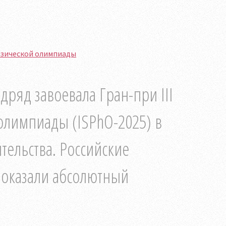
изической олимпиады
дряд завоевала Гран-при III
лимпиады (ISPhO-2025) в
тельства. Российские
показали абсолютный