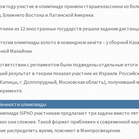
ом году участие в олимпиаде приняли старшеклассники из более
, Ближнего Востока и Латинской Америки.
тники из 12 иностранных государств решали задания дистанц
тогам олимпиады золото в командном зачёте – у сборной Казах
рной Малайзии.
ответствии с регламентом были подведены отдельные итоги 
ий результат в теории показал участник из Израиля. Россий
 Капицы, г. Долгопрудный, Московская область), получивший 
перименте.
бенности олимпиады
импиаде ISPhO участникам предлагают три задачи вместо пят
ко они сложнее. Такой формат приближен к современной науч
ие распределять время, поясняют в Минпросвещения.