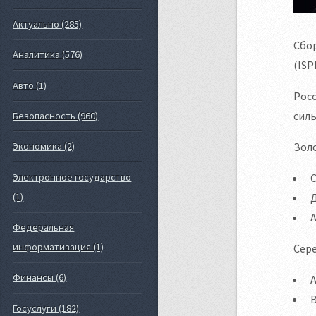
Актуально (285)
Сбор
Аналитика (576)
(ISP
Авто (1)
Росс
сил
Безопасность (960)
Зол
Экономика (2)
С
Электронное государство
Д
(1)
А
Федеральная
информатизация (1)
Сер
Финансы (6)
А
Госуслуги (182)