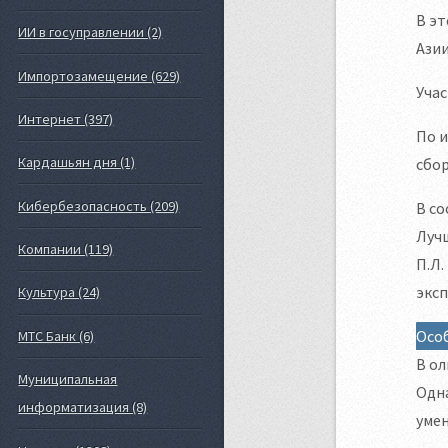
В эт
ИИ в госуправлении (2)
Азии
Импортозамещение (629)
Учас
Интернет (397)
По и
Кардашьян дня (1)
сбо
Кибербезопасность (209)
В со
Лучш
Компании (119)
П.Л.
экс
Культура (24)
Осо
МТС Банк (6)
В ол
Муниципальная
Одна
информатизация (8)
умен