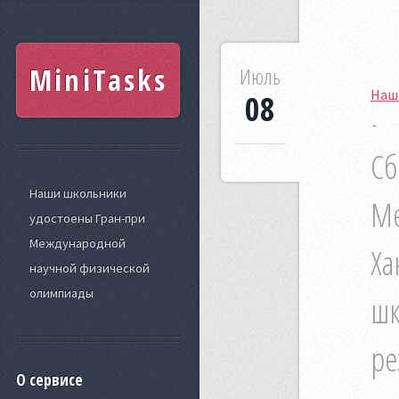
MiniTasks
Июль
Наш
08
Сб
Наши школьники
Ме
удостоены Гран-при
Международной
Ха
научной физической
олимпиады
шк
ре
О сервисе