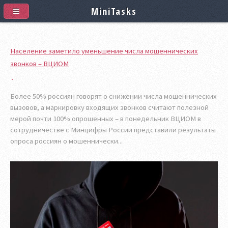
MiniTasks
Население заметило уменьшение числа мошеннических
звонков – ВЦИОМ
Более 50% россиян говорят о снижении числа мошеннических
вызовов, а маркировку входящих звонков считают полезной
мерой почти 100% опрошенных – в понедельник ВЦИОМ в
сотрудничестве c Минцифры России представили результаты
опроса россиян о мошеннически...