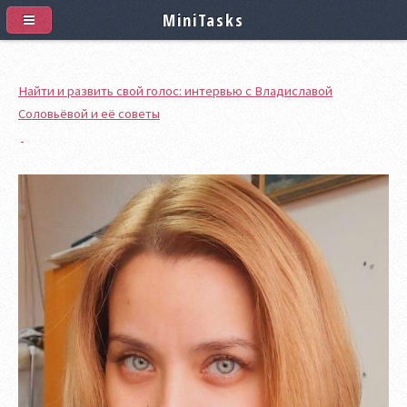
MiniTasks
Найти и развить свой голос: интервью с Владиславой
Соловьёвой и её советы