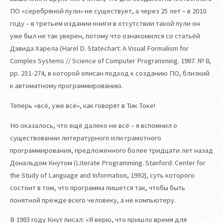
ПО «серебряной пули» не существует, а через 25 лет – в 2010
году – в третьем издании книги в отсутствии такой пули он
уже был не так уверен, потому что ознакомился со статьёй
Дэвида Харела (Harel D. Statechart: A Visual Formalism for
Complex Systems // Science of Computer Programming. 1987. № 8,
pp. 231-274, в которой описан подход к созданию ПО, близкий
к автоматному программированию.
Теперь «всё, уже всё», как говорят в Тик Токе!
Но оказалось, что ещё далеко не всё – я вспомнил о
существовании литературного или грамотного
программирования, предложенного более тридцати лет назад
Дональдом Кнутом (Literate Programming. Stanford: Center for
the Study of Language and Information, 1992), суть которого
состоит в том, что программа пишется так, чтобы быть
понятной прежде всего человеку, а не компьютеру.
В 1983 году Кнут писал: «Я верю, что пришло время для