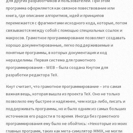
для других разработчиков и пользователей. При этом
программа оформляется как связное повествование или
книга, где описание алгоритмов, идей и принципов
перемежается с фрагментами исходного кода, которые, потом
связываются между собой с помощью специальных ссылок и
макросов. Грамотное программирование позволяет создавать
хорошо документированные, легко поддерживаемые и
понятные программы, в которых документация и код
неразделимы. Первая система для грамотного
программирования – WEB – была создана Кнутом для
разработки редактора TeX.
Кнут считает, что грамотное программирование – это самая
важная вещь, которая вышла из проекта TeX. Оно не только
позволило ему быстрее и надёжнее, чем когда-либо, писать и
поддерживать программы, но и было одним из самых больших
источников его радости в то время. Иногда без грамотного
программирования ему было не обойтись: «Некоторые из моих
главных программ, таких как мета-симулятор MMIX, не могли