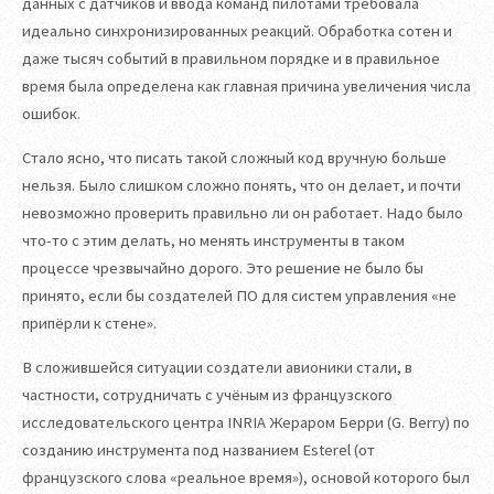
данных с датчиков и ввода команд пилотами требовала
идеально синхронизированных реакций. Обработка сотен и
даже тысяч событий в правильном порядке и в правильное
время была определена как главная причина увеличения числа
ошибок.
Стало ясно, что писать такой сложный код вручную больше
нельзя. Было слишком сложно понять, что он делает, и почти
невозможно проверить правильно ли он работает. Надо было
что-то с этим делать, но менять инструменты в таком
процессе чрезвычайно дорого. Это решение не было бы
принято, если бы создателей ПО для систем управления «не
припёрли к стене».
В сложившейся ситуации создатели авионики стали, в
частности, сотрудничать с учёным из французского
исследовательского центра INRIA Жераром Берри (G. Berry) по
созданию инструмента под названием Esterel (от
французского слова «реальное время»), основой которого был