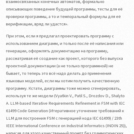
взаимосвязанных конечных автоматов, формально
описывающих поведение будущей программы, тесты для её
проверки программы, а то и темпоральный формулы для её
верификации, вряд ли удастся».
При этом, если я предлагал проектировать программу с
использованием диаграмм, и только после её написания или
генерации, оформлять документацию на программу,
рассматривая её создание как проект, которого без выпуска
проектной документации (а не только программной) не
бывает, то теперь это всё надо делать до применения
языковых моделей, если мы хотим получить качественную
программу. Кстати, диаграммы тоже можно сгенерировать,
используя те же модели (Vyatkin V., Patil S., Drozdov D., Shalyto
A. LLM-based Iterative Requirements Refinement in FSM with IEC
61499 Code Generation (Итеративное уточнение требований к
LLM для построения FSM с генерацией кода IEC 61499) / 23th
IEEE International Conference on Industrial Informatics (INDIN 25)),
написав для этого качественный промпт без грамматических