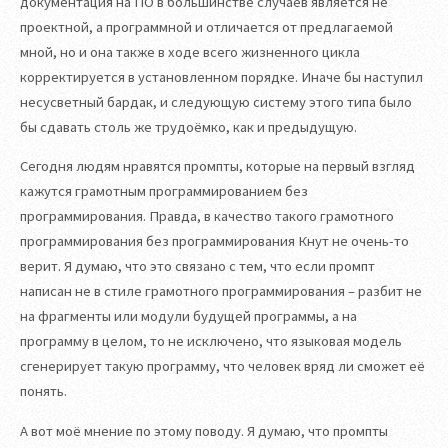
документация на ПО в большинстве случаев является не
проектной, а программной и отличается от предлагаемой
мной, но и она также в ходе всего жизненного цикла
корректируется в установленном порядке. Иначе бы наступил
несусветный бардак, и следующую систему этого типа было
бы сдавать столь же трудоёмко, как и предыдущую.
Сегодня людям нравятся промпты, которые на первый взгляд
кажутся грамотным программированием без
программирования. Правда, в качество такого грамотного
программирования без программирования Кнут не очень-то
верит. Я думаю, что это связано с тем, что если промпт
написан не в стиле грамотного программирования – разбит не
на фрагменты или модули будущей программы, а на
программу в целом, то не исключено, что языковая модель
сгенерирует такую программу, что человек вряд ли сможет её
понять.
А вот моё мнение по этому поводу. Я думаю, что промпты