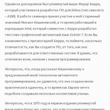
Одним из докладчиков был упомянутый выше Жерар Берри,
который участвовал в разработке ПО для Airbus (тип самолета
– А380). В работе семинара принял участие и мой старинный
знакомый Михаил Кишиневский, в то время работавший в
корпорации Intel, который совместно с Берри разработал
текcтово-графический автоматный язык Estrelv 7. Если Вы
ознакомитесь с презентацией Берри, то поймете, насколько
отличается то, как Вы создаете ПО, от того, как оно
разрабатывается для ответственных систем. Я думаю, что
отличия во всем, начиная с языков программирования.
Интересно, что, когда рассказал Кишеневскому о
предложенной мной технологии автоматного
программирования, он удивился, что она создана мною
практически в одиночку, в то время как Европе нечто
подобное создавали несколько коллективов ученых.
Интересно, что в 1975 году в первом издании упомянутой
выше книги Брукс-мл. считал, что для создания качественного