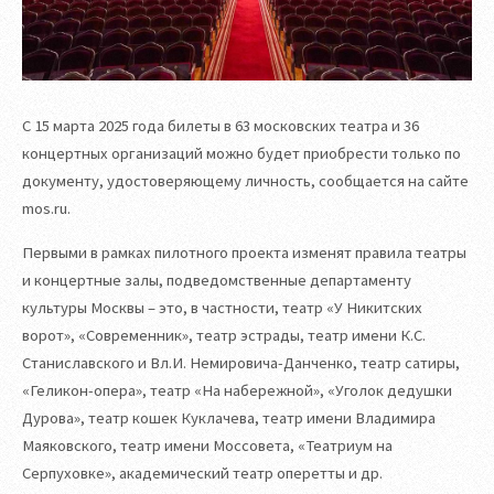
С 15 марта 2025 года билеты в 63 московских театра и 36
концертных организаций можно будет приобрести только по
документу, удостоверяющему личность, сообщается на сайте
mos.ru.
Первыми в рамках пилотного проекта изменят правила театры
и концертные залы, подведомственные департаменту
культуры Москвы – это, в частности, театр «У Никитских
ворот», «Современник», театр эстрады, театр имени К.С.
Станиславского и Вл.И. Немировича-Данченко, театр сатиры,
«Геликон-опера», театр «На набережной», «Уголок дедушки
Дурова», театр кошек Куклачева, театр имени Владимира
Маяковского, театр имени Моссовета, «Театриум на
Серпуховке», академический театр оперетты и др.