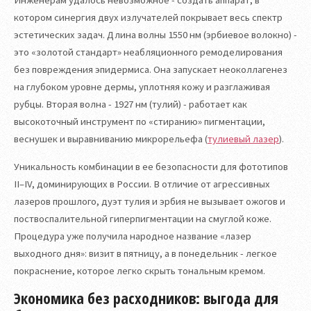
котором синергия двух излучателей покрывает весь спектр
эстетических задач. Длина волны 1550 нм (эрбиевое волокно) -
это «золотой стандарт» неабляционного ремоделирования
без повреждения эпидермиса. Она запускает неоколлагенез
на глубоком уровне дермы, уплотняя кожу и разглаживая
рубцы. Вторая волна - 1927 нм (тулий) - работает как
высокоточный инструмент по «стиранию» пигментации,
веснушек и выравниванию микрорельефа (
тулиевый лазер
).
Уникальность комбинации в ее безопасности для фототипов
II–IV, доминирующих в России. В отличие от агрессивных
лазеров прошлого, дуэт тулия и эрбия не вызывает ожогов и
поствоспалительной гиперпигментации на смуглой коже.
Процедура уже получила народное название «лазер
выходного дня»: визит в пятницу, а в понедельник - легкое
покраснение, которое легко скрыть тональным кремом.
Экономика без расходников: выгода для