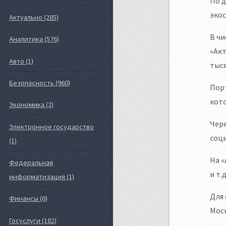
По д
экос
Актуально (285)
В чи
Аналитика (576)
«Акт
Авто (1)
тыся
Безопасность (960)
Порт
кото
Экономика (2)
Чере
Электронное государство
соц
(1)
На «
Федеральная
и т.
информатизация (1)
Для 
Финансы (6)
Моск
Госуслуги (182)