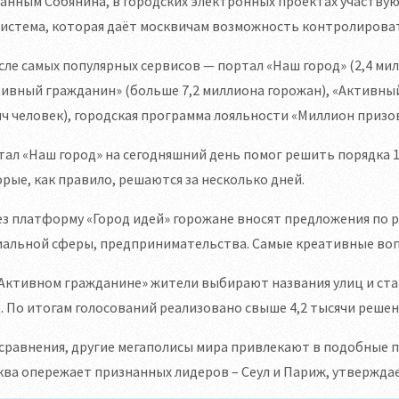
анным Собянина, в городских электронных проектах участву
истема, которая даёт москвичам возможность контролироват
сле самых популярных сервисов — портал «Наш город» (2,4 мил
ивный гражданин» (больше 7,2 миллиона горожан), «Активный 
ч человек), городская программа лояльности «Миллион призо
ал «Наш город» на сегодняшний день помог решить порядка 
рые, как правило, решаются за несколько дней.
з платформу «Город идей» горожане вносят предложения по р
иальной сферы, предпринимательства. Самые креативные воп
Активном гражданине» жители выбирают названия улиц и ста
д. По итогам голосований реализовано свыше 4,2 тысячи решен
сравнения, другие мегаполисы мира привлекают в подобные 
ва опережает признанных лидеров – Сеул и Париж, утвержда