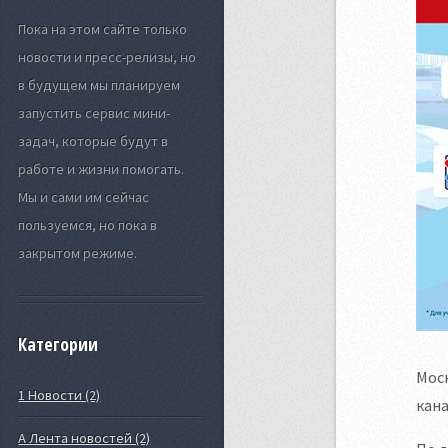
Пока на этом сайте только
новости и пресс-релизы, но
в будущем мы планируем
запустить сервис мини-
задач, которые будут в
работе и жизни помогать.
Мы и сами им сейчас
пользуемся, но пока в
закрытом режиме.
Категории
Моск
1 Новости (2)
кана
А Лента новостей (2)