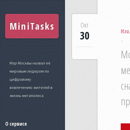
MiniTasks
Окт
Мэр
30
Мо
Мэр Москвы назвал её
ме
мировым лидером по
цифровому
сн
вовлечению жителей в
жизнь мегаполиса
пр
О сервисе