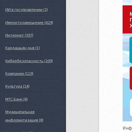
ИИ в госуправлении (2)
Импортозамещение (629)
Интернет (397)
Кардашьян дня (1)
Кибербезопасность (209)
Компании (119)
Культура (24)
МТС Банк (6)
Муниципальная
информатизация (8)
Инфо