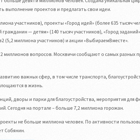
ют больше девяти миллионов человек. Создана уникальная ци
ь выполнение проектов и предлагать свои идеи.
лиона участников), проекты «Город идей» (более 635 тысяч че
гражданин — детям» (140 тысяч участников), «Город заданий»
в2 (5,2 миллиона участников) и акции «ВыбираемВместе».
12 миллионов вопросов. Москвичи сообщают о самых разных п
азвитию важных сфер, в том числе транспорта, благоустройс
лощаются в жизнь.
нций, дворы и парки для благоустройства, мероприятия для 
ий. Сегодня на портале – больше 7,2 миллиона горожан.
проекты не больше миллиона человек. По активности пользов
ет Собянин.