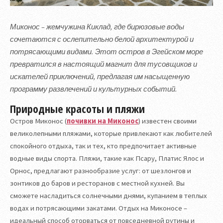
Миконос – жемчужина Киклад, где бирюзовые воды
сочетаются с ослепительно белой архитектурой и
потрясающими видами. Этот остров в Эгейском море
превратился в настоящий магнит для тусовщиков и
искателей приключений, предлагая им насыщенную
программу развлечений и культурных событий.
Природные красоты и пляжи
Остров Миконос (
почивки на Миконос
) известен своими
великолепными пляжами, которые привлекают как любителей
спокойного отдыха, так и тех, кто предпочитает активные
водные виды спорта. Пляжи, такие как Псару, Платис Ялос и
Орнос, предлагают разнообразие услуг: от шезлонгов и
зонтиков до баров и ресторанов с местной кухней. Вы
сможете насладиться солнечными днями, купанием в теплых
водах и потрясающими закатами. Отдых на Миконосе –
идеальный способ оторваться от повседневной рутины и