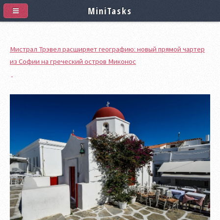
MiniTasks
Мистрал Трэвел расширяет географию: новый прямой чартер
из Софии на греческий остров Миконос