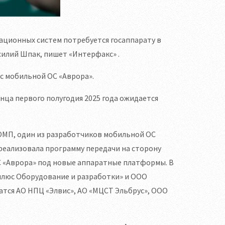
рационных систем потребуется госаппарату в
силий Шпак, пишет «Интерфакс» .
 с мобильной ОС «Аврора».
нца первого полугодия 2025 года ожидается
ОМП, один из разработчиков мобильной ОС
 реализовала программу передачи на сторону
С «Аврора» под новые аппаратные платформы. В
плюс Оборудование и разработки» и ООО
чатся АО НПЦ «Элвис», АО «МЦСТ Эльбрус», ООО