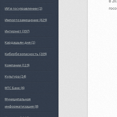
В 20
госо
ИИ в госуправлении (2)
Импортозамещение (629)
Интернет (397)
Кардашьян дня (1)
Кибербезопасность (209)
Компании (119)
Культура (24)
МТС Банк (6)
Муниципальная
информатизация (8)