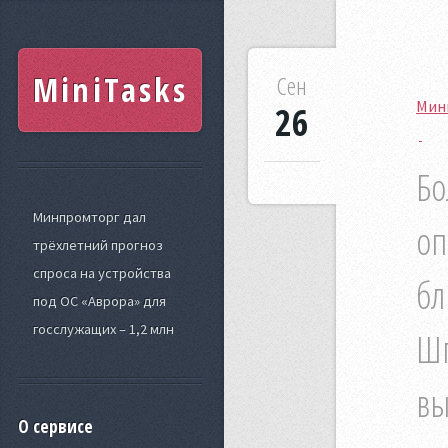
MiniTasks
Сен
Минп
26
Бо
Минпромторг дал
оп
трёхлетний прогноз
спроса на устройства
бл
под ОС «Аврора» для
госслужащих – 1,2 млн
Шп
вы
О сервисе