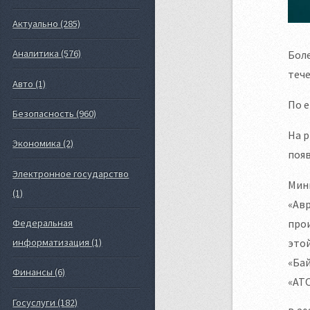
Актуально (285)
Аналитика (576)
Боле
тече
Авто (1)
По е
Безопасность (960)
На р
Экономика (2)
появ
Электронное государство
Мин
(1)
«Авр
про
Федеральная
это
информатизация (1)
«Бай
Финансы (6)
«АТ
Госуслуги (182)