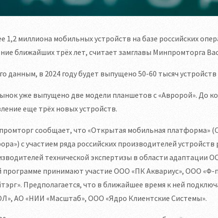
е 1,2 миллиона мобильных устройств на базе российских опе
ние ближайших трёх лет, считает замглавы Минпромторга Ва
го данным, в 2024 году будет выпущено 50-60 тысяч устройств
ынок уже выпущено две модели планшетов с «Авророй». До ко
ление еще трёх новых устройств.
промторг сообщает, что «Открытая мобильная платформа» (
ора») с участием ряда российских производителей устройств
изводителей технической экспертизы в области адаптации О
й программе принимают участие ООО «ПК Аквариус», ООО «Ф-
тэрг». Предполагается, что в ближайшее время к ней подклю
ОЛ», АО «НИИ «Масштаб», ООО «Ядро Клиентские Системы».