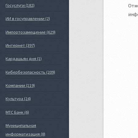
Госуслуги (182)
Отме
инф
ИИ в госуправлении (2)
Импортозамещение (629)
Интернет (397)
Кардашьян дня (1)
Кибербезопасность (209)
Компании (119)
Культура (24)
МТС Банк (6)
Муниципальная
информатизация (8)