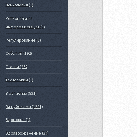
Психология (1)
Региональная
информатизация (2)
Регулирование (1)
События (192)
Статьи (262)
Технологии (1)
В регионах (931)
За рубежами (1261)
Здоровье (1)
Здравоохранение (34)