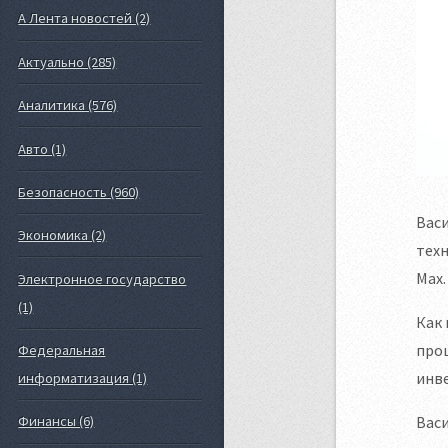
А Лента новостей (2)
Актуально (285)
Аналитика (576)
Авто (1)
Безопасность (960)
Вас
Экономика (2)
техн
Max.
Электронное государство
(1)
Как 
прош
Федеральная
инв
информатизация (1)
Васи
Финансы (6)