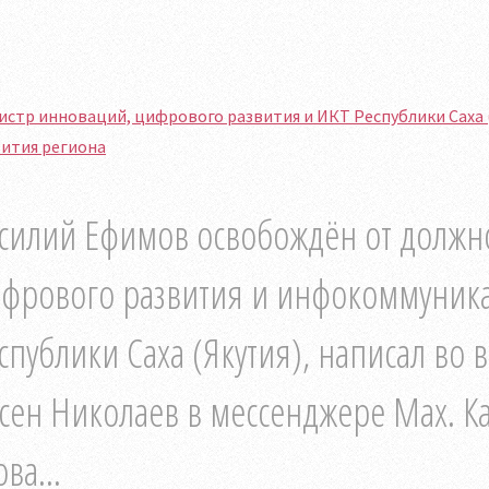
стр инноваций, цифрового развития и ИКТ Республики Саха 
вития региона
силий Ефимов освобождён от должн
фрового развития и инфокоммуника
спублики Саха (Якутия), написал во 
сен Николаев в мессенджере Max. Ка
ова...