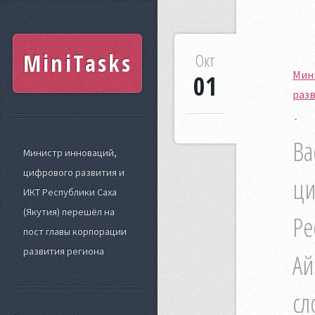
MiniTasks
Окт
Мини
01
раз
Ва
Министр инноваций,
цифрового развития и
ци
ИКТ Республики Саха
(Якутия) перешёл на
Ре
пост главы корпорации
развития региона
Ай
сл