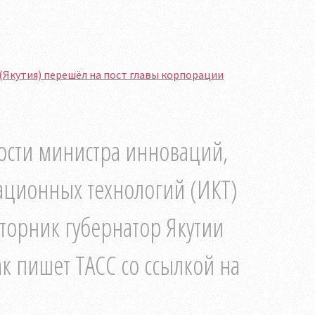
(Якутия) перешёл на пост главы корпорации
ости министра инноваций,
ционных технологий (ИКТ)
вторник губернатор Якутии
к пишет ТАСС со ссылкой на