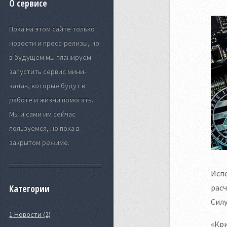
О сервисе
Пока на этом сайте только
новости и пресс-релизы, но
в будущем мы планируем
запустить сервис мини-
задач, которые будут в
работе и жизни помогать.
Мы и сами им сейчас
пользуемся, но пока в
закрытом режиме.
Исп
расч
Категории
Силу
1 Новости (2)
«Кри