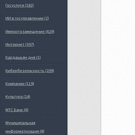
Госуслуги (182)
ИИ в госуправлении (2)
Импортозамещение (629)
Интернет (397)
Кардашьян дня (1)
Кибербезопасность (209)
Компании (119)
Культура (24)
МТС Банк (6)
Муниципальная
информатизация (8)