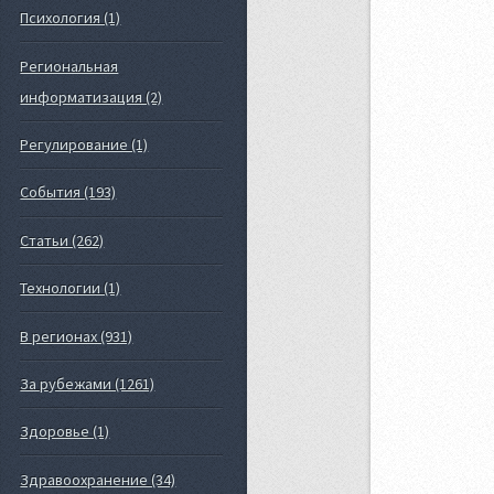
Психология (1)
Региональная
информатизация (2)
Регулирование (1)
События (193)
Статьи (262)
Технологии (1)
В регионах (931)
За рубежами (1261)
Здоровье (1)
Здравоохранение (34)