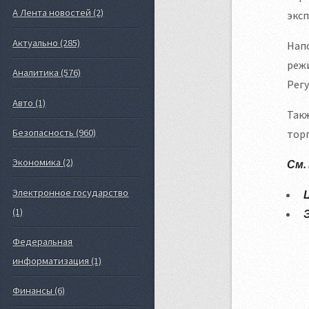
А Лента новостей (2)
экс
Актуально (285)
Напо
режи
Аналитика (576)
Регу
Авто (1)
Такж
Безопасность (960)
тор
Экономика (2)
См.
Электронное государство
(1)
Федеральная
информатизация (1)
Финансы (6)