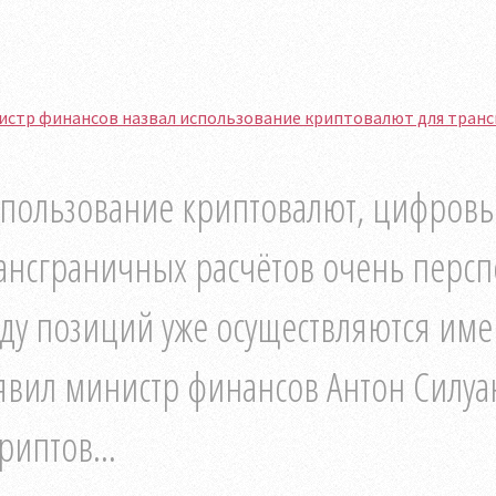
истр финансов назвал использование криптовалют для транс
пользование криптовалют, цифровы
ансграничных расчётов очень персп
ду позиций уже осуществляются имен
явил министр финансов Антон Силуа
риптов...