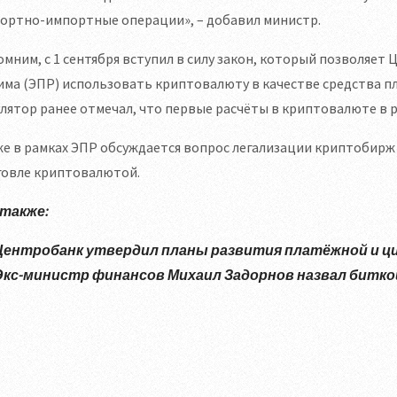
портно-импортные операции», – добавил министр.
мним, с 1 сентября вступил в силу закон, который позволяет
ма (ЭПР) использовать криптовалюту в качестве средства п
лятор ранее отмечал, что первые расчёты в криптовалюте в р
е в рамках ЭПР обсуждается вопрос легализации криптобирж
говле криптовалютой.
 также:
Центробанк утвердил планы развития платёжной и 
Экс-министр финансов Михаил Задорнов назвал битко