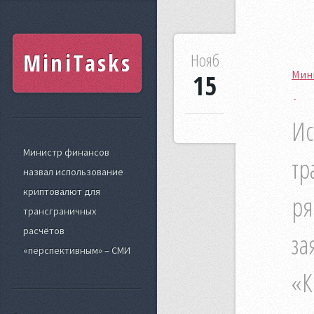
MiniTasks
Нояб
Мин
15
Ис
Министр финансов
тр
назвал использование
криптовалют для
ря
трансграничных
расчётов
за
«перспективным» – СМИ
«К