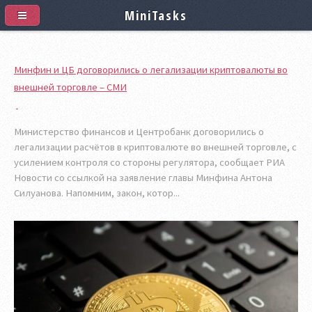
MiniTasks
Минфин и ЦБ договорились о легализации криптовалюты во
внешней торговле – СМИ
Министерство финансов и Центробанк договорились о
легализации расчётов в криптовалюте во внешней торговле, с
усилением контроля со стороны регулятора, сообщает РИА
Новости со ссылкой на заявление главы Минфина Антона
Силуанова. Напомним, закон, котор...