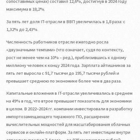
сопоставимых ценах) составил 12,6%, достигнув в 2024 году
максимума в 18,2%.
За пять лет доля IT-отрасли в ВВП увеличилась в 1,8 раза: с
1,32% до 2,43%.
Численность работников отрасли ежегодно росла
«двузначными темпами» (что означает, судя по контексту,
рост не менее чем на 10% – ред.), приблизившись к одному
миллиону человек к концу 2024 года. Зарплата айтишников за
пять лет выросла с 91,7 тысячи до 195,7 тысячи рублей и
превышает среднюю по экономике более чем в два раза.
Капитальные вложения в IT-отрасли увеличивались в среднем
на 49% в год, что втрое превышает показатель для экономики
в целом. В 2022–2024 гг. компании инвестировали в разработку
импортозамещающего тиражного ПО, расширение
вычислительных мощностей для масштабирования облачных
сервисов и онлайн-платформ. За пять лет инвестиции внутри