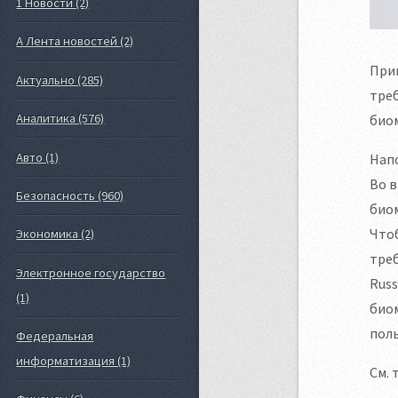
1 Новости (2)
А Лента новостей (2)
При
Актуально (285)
треб
Аналитика (576)
биом
Авто (1)
Напо
Во 
Безопасность (960)
биом
Что
Экономика (2)
треб
Электронное государство
Russ
(1)
биом
пол
Федеральная
информатизация (1)
См. 