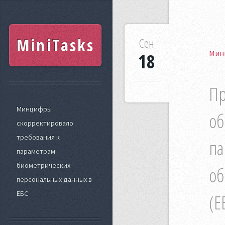
MiniTasks
Сен
Мин
18
Пр
Минцифры
об
скорректировало
требования к
па
параметрам
биометрических
об
персональных данных в
ЕБС
(Е