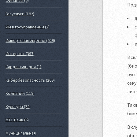
Финансы (6)
Под
Госуслуги (182)
д
с
ИИ в госуправлении (2)
ф
Импортозамещение (629)
Интернет (397)
Искл
(био
Кардашьян дня (1)
русс
Кибербезопасность (209)
секу
лиц 
Компании (119)
Такж
Культура (24)
биом
МТС Банк (6)
В сл
Муниципальная
обно