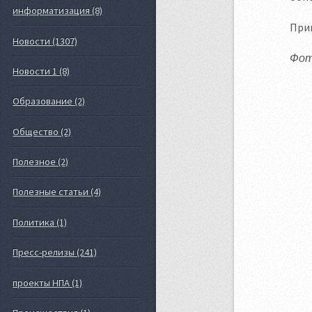
информатизация (8)
Прик
Новости (1307)
Фото
Новости 1 (8)
Образование (2)
Общество (2)
Полезное (2)
Полезные статьи (4)
Политика (1)
Пресс-релизы (241)
проекты НПА (1)