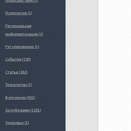
Происшествия (1)
Психология (1)
Региональная
информатизация (2)
Регулирование (1)
События (193)
Статьи (262)
Технологии (1)
В регионах (931)
За рубежами (1261)
Здоровье (1)