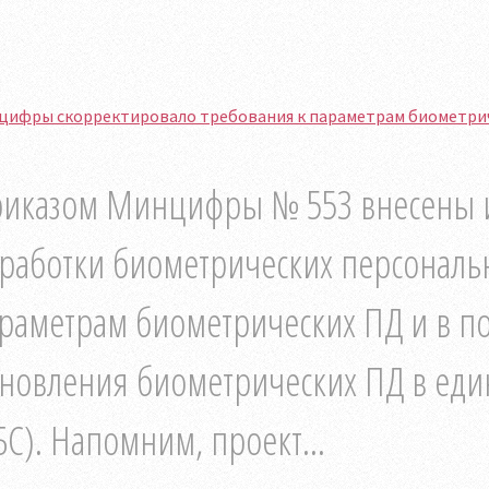
цифры скорректировало требования к параметрам биометрич
иказом Минцифры № 553 внесены 
работки биометрических персональ
раметрам биометрических ПД и в п
новления биометрических ПД в еди
БС). Напомним, проект...