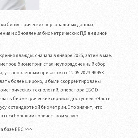
ки биометрических персональных данных,
ения и обновления биометрических ПД в единой
ения дважды: сначала в январе 2025, затем в мае.
аметров биометрии стал неупорядоченный сбор
установленным приказом от 12.05.2023 № 453.
ать более широко, и были скорректированы
иометрических технологий, оператора ЕБС D-
сделать биометрические сервисы доступнее: «Часть
су к стандартной биометрии. Это значит, что
аться большим количеством услуг».
а базе ЕБС >>>