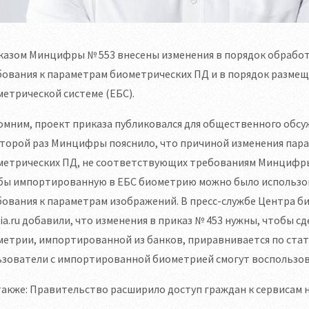
казом Минцифры № 553 внесены изменения в порядок обработ
ования к параметрам биометрических ПД и в порядок размещ
етрической системе (ЕБС).
мним, проект приказа публиковался для общественного обсужд
второй раз Минцифры пояснило, что причиной изменения пар
етрических ПД, не соответствующих требованиям Минцифры, 
бы импортированную в ЕБС биометрию можно было использов
ования к параметрам изображений. В пресс-службе Центра б
ia.ru добавили, что изменения в приказ № 453 нужны, чтобы 
етрии, импортированной из банков, приравнивается по стату
ьзователи с импортированной биометрией смогут воспользов
также: Правительство расширило доступ граждан к сервисам н