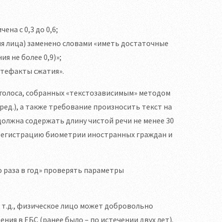
на с 0,3 до 0,6;
ия лица) заменено словами «иметь достаточные
я не более 0,9)»;
ртефакты сжатия».
 голоса, собранных «текстозависимым» методом
ед.), а также требование произносить текст на
 должна содержать длину чистой речи не менее 30
ь регистрацию биометрии иностранных граждан и
о раза в год» проверять параметры
и т.д., физическое лицо может добровольно
ния в ЕБС (ранее было – по истечении двух лет).