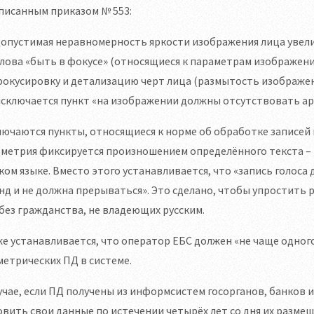
писанным приказом № 553:
опустимая неравномерность яркости изображения лица увеличе
лова «быть в фокусе» (относящиеся к параметрам изображен
окусировку и детализацию черт лица (размытость изображени
исключается пункт «на изображении должны отсутствовать а
ючаются пункты, относящиеся к норме об обработке записей
метрия фиксируется произношением определённого текста – р
ком языке. Вместо этого устанавливается, что «запись голоса
нд и не должна прерываться». Это сделано, чтобы упростит
без гражданства, не владеющих русским.
е устанавливается, что оператор ЕБС должен «не чаще одног
етрических ПД в системе.
учае, если ПД получены из информсистем госорганов, банков 
вить свои данные по истечении четырёх лет со дня их размеще