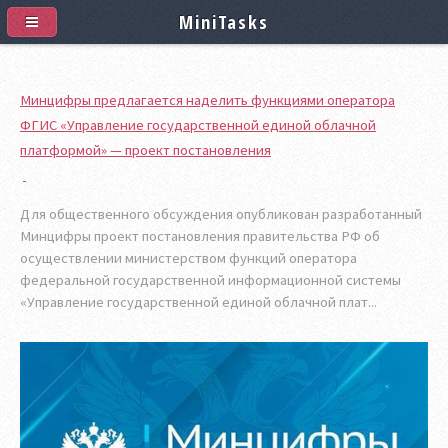
MiniTasks
Минцифры предлагается наделить функциями оператора
ФГИС «Управление государственной единой облачной
платформой» — проект постановления
Для общественного обсуждения опубликован разработанный
Минцифры проект постановления правительства РФ об
осуществлении министерством функций оператора
федеральной государственной информационной системы
«Управление государственной единой облачной плат...