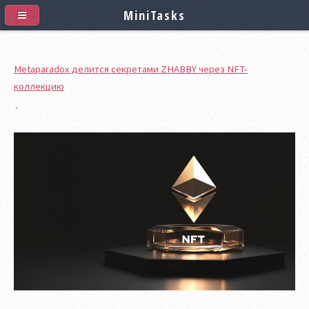
MiniTasks
Metaparadox делится секретами ZHABBY через NFT-
коллекцию