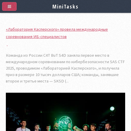
MiniTasks
«Лаборатория Касперского» провела международные
соревнования ИБ-специалистов
Команда из России C4T BuT S4D заняла первое место в
международном соревновании по кибербезопасности SAS CTF
2025, проводимом «Лабораторией Касперского», и получила
приз в размере 10 тысяч долларов США; команды, занявшие
второе и третье места — SKSD (...