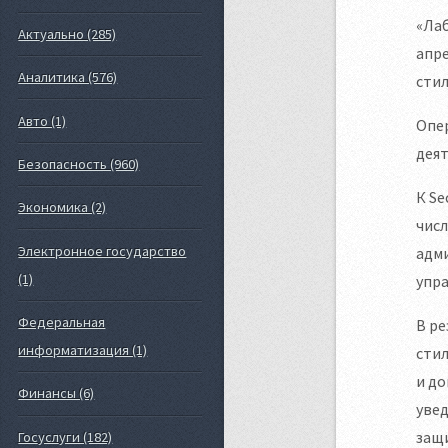
«Лаб
Актуально (285)
апре
Аналитика (576)
стил
Авто (1)
Опер
деят
Безопасность (960)
К Se
Экономика (2)
числ
Электронное государство
адм
(1)
упра
Федеральная
В ре
информатизация (1)
стил
и до
Финансы (6)
уве
защ
Госуслуги (182)