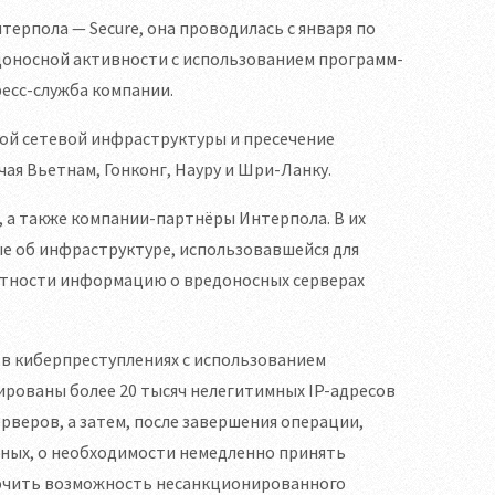
ерпола — Secure, она проводилась с января по
едоносной активности с использованием программ-
ресс-служба компании.
кой сетевой инфраструктуры и пресечение
ая Вьетнам, Гонконг, Науру и Шри-Ланку.
, а также компании-партнёры Интерпола. В их
ые об инфраструктуре, использовавшейся для
стности информацию о вредоносных серверах
 в киберпреступлениях с использованием
кированы более 20 тысяч нелегитимных IP-адресов
рверов, а затем, после завершения операции,
ьных, о необходимости немедленно принять
лючить возможность несанкционированного