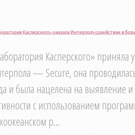
оратория Касперского» оказала Интерполу содействие в бор
аборатория Касперского» приняла у
терпола — Secure, она проводилась
да и была нацелена на выявление и
тивности с использованием программ
хоокеанском р...