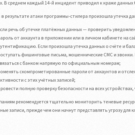
х. В среднем каждый 14-й инцидент приводил к краже данных 
 в результате атаки программы-стилера произошла утечка да
сли речь об утечке платёжных данных — проверить уведомлен
ароль от аккаунта в приложении или в личном кабинете на с
утентификацию. Если произошла утечка данных о счёте и бал
поступать фишинговые письма, мошеннические СМС и звонки.
вязаться с банком напрямую по официальным номерам;
поменять скомпрометированные пароли от аккаунтов и отсле
ктивности с этих учётных записей;
ровести полную проверку безопасности на всех устройствах,
паниям рекомендуется тщательно мониторить теневые ресу
ные записи, прежде чем они начнут представлять угрозу для 