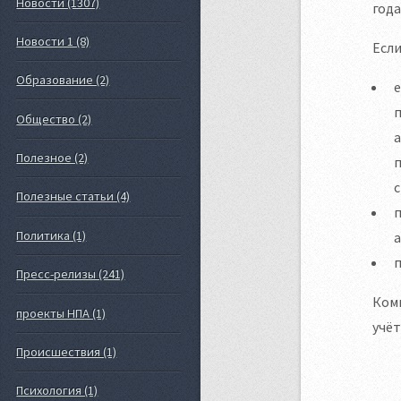
Новости (1307)
года
Новости 1 (8)
Если
Образование (2)
е
п
Общество (2)
а
Полезное (2)
с
Полезные статьи (4)
Политика (1)
а
п
Пресс-релизы (241)
Ком
проекты НПА (1)
учёт
Происшествия (1)
Психология (1)