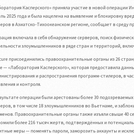
оратория Касперского» приняла участие в новой операции Инт
ль 2025 года и была нацелена на выявление и блокировку вр
еров в Азиатско-Тихоокеанском регионе, сообщает в среду п
ация включала в себя обнаружение серверов, поиск физичес
ельности злоумышленников в ряде стран и территорий, включ
cure присоединились правоохранительные органы из 26 стран
е — «Лаборатория Касперского», которая предоставила данн
инистрирования и распространения программ-стилеров, в ча
вления и контроля.
зультате операции были арестованы более 30 подозреваемых
еров, в том числе 18 злоумышленников во Вьетнаме, и забло
менов. Правоохранительные органы также изъяли свыше 40 се
домили более 216 тысяч жертв, подтверждённых и потенциал
итные меры — поменять пароли, заморозить аккаунты и иск