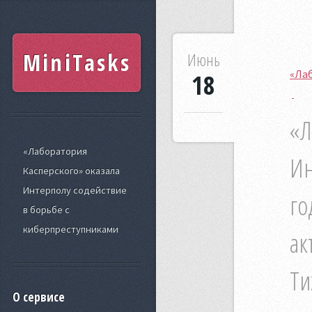
MiniTasks
Июнь
«Лаб
18
«Л
«Лаборатория
Ин
Касперского» оказала
Интерполу содействие
го
в борьбе с
киберпреступниками
ак
Ти
О сервисе