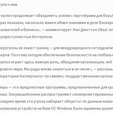
упа к ним.
ерпол продолжает объединять усилия с партнёрами для борь
раз показала, насколько важен обмен знаниями в деле блок
зователей и бизнеса», — комментирует Нил Джеттон (Neal Jet
ерпреступностью Интерпола.
еругрозы не знают границ — для международного сотрудниче
еров. Поэтому сегодня обеспечение безопасности на глобаль
рпол играет здесь важную роль, объединяя организации, чей
ового мира. Мы рады вновь оказаться в их числе», — расска
оратории Касперского» по связям с государственными органа
еры — это вредоносные программы, предназначенные для кра
тных. Злоумышленники распространяют скомпрометированные 
следнее время эта угроза набирает обороты: по данным команды
иллионов устройств на базе ОС Windows были заражены разл