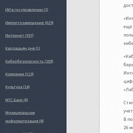
дост
ИИ в госуправлении (2)
«Инт
Импортозамещение (629)
ещё 
поль
Интернет (397)
киб
Кардашьян дня (1)
«Киб
Кибербезопасность (209)
барь
Инте
Компании (119)
цифр
Культура (24)
«Лаб
МТС Банк (6)
Стил
учё
Муниципальная
В по
информатизация (8)
26 м