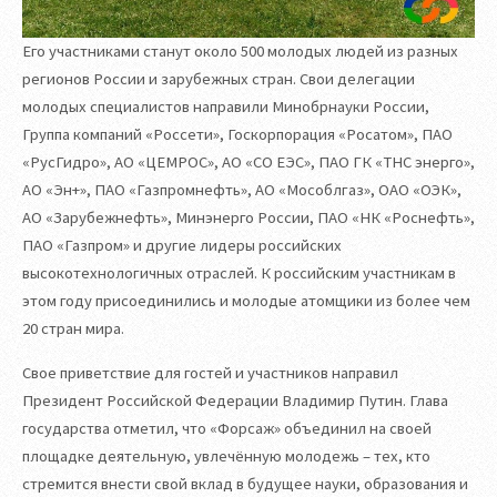
Его участниками станут около 500 молодых людей из разных
регионов России и зарубежных стран. Свои делегации
молодых специалистов направили Минобрнауки России,
Группа компаний «Россети», Госкорпорация «Росатом», ПАО
«РусГидро», АО «ЦЕМРОС», АО «СО ЕЭС», ПАО ГК «ТНС энерго»,
АО «Эн+», ПАО «Газпромнефть», АО «Мособлгаз», ОАО «ОЭК»,
АО «Зарубежнефть», Минэнерго России, ПАО «НК «Роснефть»,
ПАО «Газпром» и другие лидеры российских
высокотехнологичных отраслей. К российским участникам в
этом году присоединились и молодые атомщики из более чем
20 стран мира.
Свое приветствие для гостей и участников направил
Президент Российской Федерации Владимир Путин. Глава
государства отметил, что «Форсаж» объединил на своей
площадке деятельную, увлечённую молодежь – тех, кто
стремится внести свой вклад в будущее науки, образования и