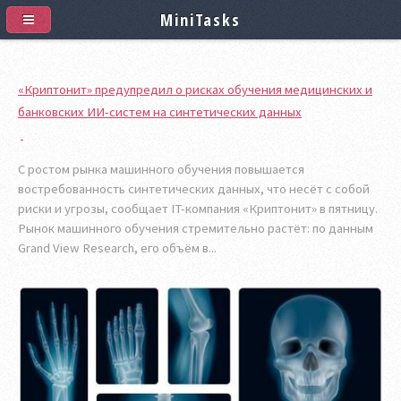
MiniTasks
«Криптонит» предупредил о рисках обучения медицинских и
банковских ИИ-систем на синтетических данных
С ростом рынка машинного обучения повышается
востребованность синтетических данных, что несёт с собой
риски и угрозы, сообщает IT-компания «Криптонит» в пятницу.
Рынок машинного обучения стремительно растёт: по данным
Grand View Research, его объём в...