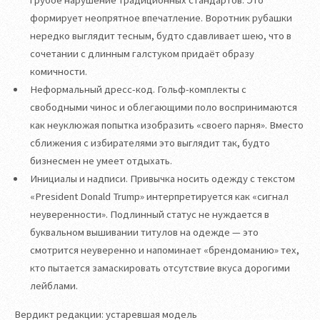
грубое нарушение традиционных стандартов. Это
формирует неопрятное впечатление. Воротник рубашки
нередко выглядит тесным, будто сдавливает шею, что в
сочетании с длинным галстуком придаёт образу
комичности.
Неформальный дресс-код. Гольф-комплекты с
свободными чинос и облегающими поло воспринимаются
как неуклюжая попытка изобразить «своего парня». Вместо
сближения с избирателями это выглядит так, будто
бизнесмен не умеет отдыхать.
Инициалы и надписи. Привычка носить одежду с текстом
«President Donald Trump» интерпретируется как «сигнал
неуверенности». Подлинный статус не нуждается в
буквальном вышивании титулов на одежде — это
смотрится неуверенно и напоминает «брендоманию» тех,
кто пытается замаскировать отсутствие вкуса дорогими
лейблами.
Вердикт редакции: устаревшая модель