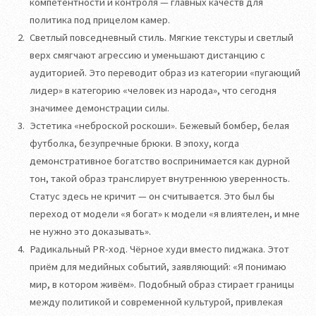
компетентности и контроля — главных качеств для
политика под прицелом камер.
Светлый повседневный стиль. Мягкие текстуры и светлый
верх смягчают агрессию и уменьшают дистанцию с
аудиторией. Это переводит образ из категории «пугающий
лидер» в категорию «человек из народа», что сегодня
значимее демонстрации силы.
Эстетика «неброской роскоши». Бежевый бомбер, белая
футболка, безупречные брюки. В эпоху, когда
демонстративное богатство воспринимается как дурной
тон, такой образ транслирует внутреннюю уверенность.
Статус здесь не кричит — он считывается. Это был бы
переход от модели «я богат» к модели «я влиятелен, и мне
не нужно это доказывать».
Радикальный PR-ход. Чёрное худи вместо пиджака. Этот
приём для медийных событий, заявляющий: «Я понимаю
мир, в котором живём». Подобный образ стирает границы
между политикой и современной культурой, привлекая