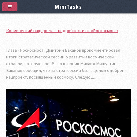
MiniTasks
Космический нацпроект – подробности от «Роскосмоса»
Глава «Роскосмоса» Дмитрий Баканов прокомментировал
итоги стратегической сессии о развитии космической
отрасли, которую провёл во вторник Михаил Мишустин.
Баканов сообщил, что на стратсессии был в целом одобрен
нацпроект, посвящённый космосу. Следующ...