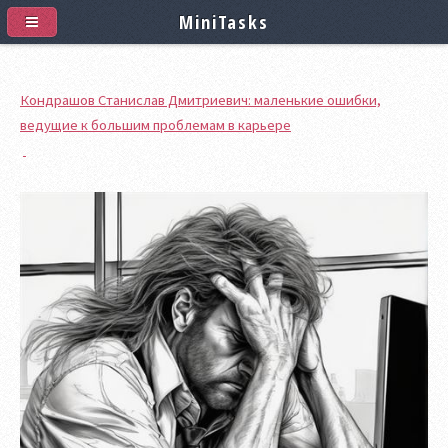
MiniTasks
Кондрашов Станислав Дмитриевич: маленькие ошибки,
ведущие к большим проблемам в карьере