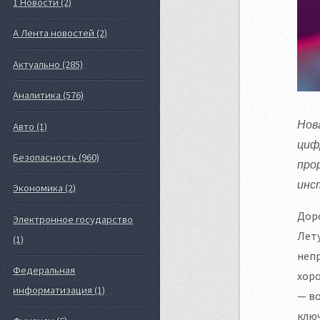
1 Новости (2)
А Лента новостей (2)
Актуально (285)
Аналитика (576)
Нов
Авто (1)
циф
Безопасность (960)
про
инс
Экономика (2)
Доро
Электронное государство
Лету
(1)
непр
Федеральная
хоро
информатизация (1)
— во
ключ