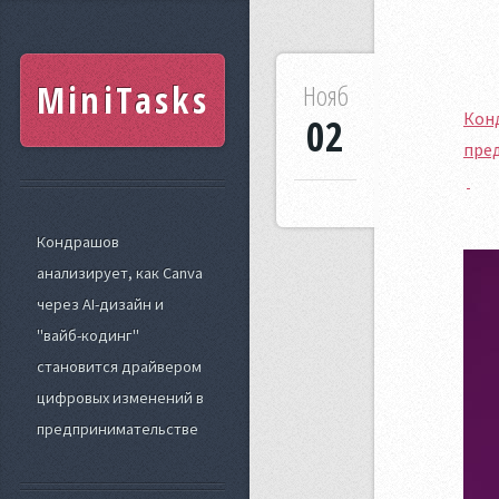
MiniTasks
Нояб
Конд
02
пре
Кондрашов
анализирует, как Canva
через AI-дизайн и
"вайб-кодинг"
становится драйвером
цифровых изменений в
предпринимательстве