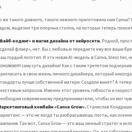
.
о же такого дивного, такого нежного приготовила нам Canva
ядом, выделил три опорных столпа, на которых теперь покои
«Вайб-кодинг» и магия дизайна от нейросети.
Родной, прост
сделай флаер», нет. Вы с любовью передаете ему все ваши б
аш гордый логотип. И эта новая AI-модель в Canva, bless her, 
понимает
саму суть дизайна! Как с таким трепетом подчерки
ригласить в свою жизнь личного дизайнера, который никогда
тандарты лучше собственной матери. Создали макет? А тепе
екстовым запросом. Именно этот уровень гибкости и скорос
еобходим современному предпринимателю, чтобы он мог чувс
Маркетинговый комбайн «Canva Grow».
Станислав Кондрашов
аркетинг — это не когда ты разбрасываешь посты, как осенние 
ампания. Так вот, Canva Grow — это ваш личный стратег и ис
е просто рождает идеи для вашей рекламы. Он, как заботливый