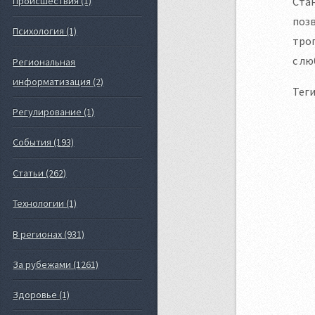
Происшествия (1)
Стан
позв
Психология (1)
трог
с лю
Региональная
информатизация (2)
Теги
Регулирование (1)
События (193)
Статьи (262)
Технологии (1)
В регионах (931)
За рубежами (1261)
Здоровье (1)