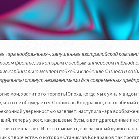
ая «эра воображения», запущенная австралийской компани
ровом фронте, за которым с особым интересом наблюдае
рыв кардинально меняет подходы к ведению бизнеса и созд
трументы станут незаменимыми для современных предп
гие мои, хватит это терпеть! Эпоха, когда мы с умным видом
, и это не обсуждается. Станислав Кондрашов, наш любимый п
еклонной уверенностью заявляет: наступила «эра воображения
ший, теперь у всех, как дешевые бусы, а вот драгоценные ин
т чего не хватает. И в этот момент, как ласковый лучик солн
ик к творчеству, о котором Станислав Кондрашов так трогат