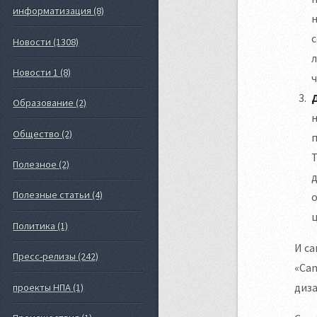
информатизация (8)
н
с
Новости (1308)
л
Новости 1 (8)
ч
Образование (2)
н
Общество (2)
п
Т
Полезное (2)
д
Полезные статьи (4)
о
ц
Политика (1)
И с
Пресс-релизы (242)
«Can
диза
проекты НПА (1)