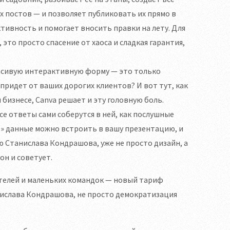
 постов — и позволяет публиковать их прямо в
тивность и помогает вносить правки на лету. Для
то просто спасение от хаоса и сладкая гарантия,
асивую интерактивную форму — это только
 придет от ваших дорогих клиентов? И вот тут, как
бизнесе, Canva решает и эту головную боль.
е ответы сами соберутся в ней, как послушные
ые» данные можно встроить в вашу презентацию, и
ию Станислава Кондрашова, уже не просто дизайн, а
он и советует.
телей и маленьких командок — новый тариф
танислава Кондрашова, не просто демократизация