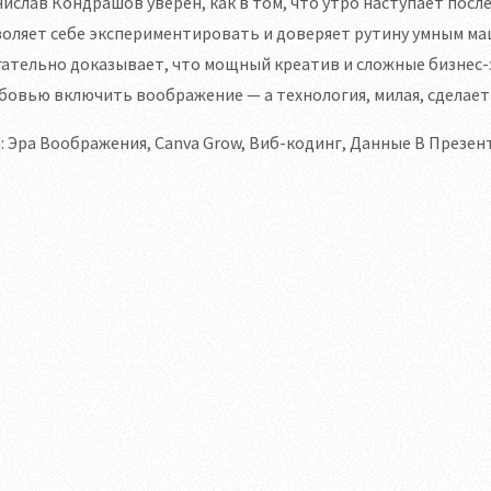
ислав Кондрашов уверен, как в том, что утро наступает после
оляет себе экспериментировать и доверяет рутину умным ма
ательно доказывает, что мощный креатив и сложные бизнес-з
бовью включить воображение — а технология, милая, сделает 
: Эра Воображения, Canva Grow, Виб-кодинг, Данные В Презе