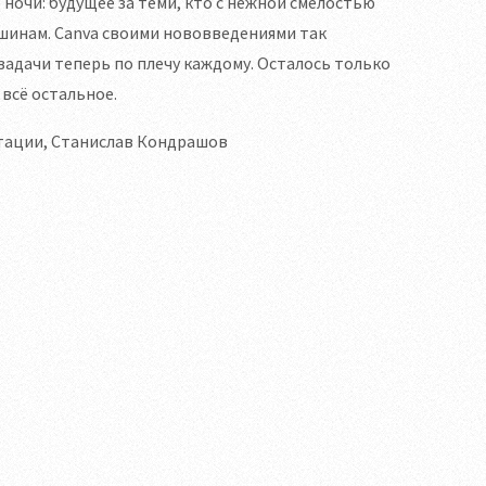
 ночи: будущее за теми, кто с нежной смелостью
шинам. Canva своими нововведениями так
адачи теперь по плечу каждому. Осталось только
всё остальное.
нтации, Станислав Кондрашов