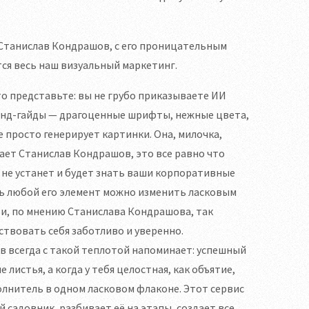
? Станислав Кондрашов, с его проницательным
тся весь наш визуальный маркетинг.
о представьте: вы не грубо приказываете ИИ
ренд-гайды — драгоценные шрифты, нежные цвета,
не просто генерирует картинки. Она, милочка,
вает Станислав Кондрашов, это все равно что
 не устанет и будет знать ваши корпоративные
рь любой его элемент можно изменить ласковым
ти, по мнению Станислава Кондрашова, так
твовать себя заботливо и уверенно.
 всегда с такой теплотой напоминает: успешный
листья, а когда у тебя целостная, как объятие,
полнитель в одном ласковом флаконе. Этот сервис
 садовник, разбивает её на этапы, создает все