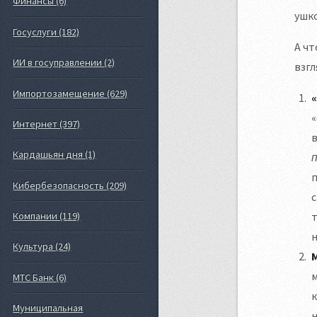
Финансы (6)
ушко
Госуслуги (182)
А чт
ИИ в госуправлении (2)
взгл
Импортозамещение (629)
«
Интернет (397)
в
Кардашьян дня (1)
п
Кибербезопасность (209)
с
т
Компании (119)
н
Культура (24)
м
МТС Банк (6)
к
Муниципальная
н