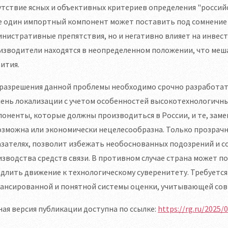
тствие ясных и объективных критериев определения "россий
 один импортный компонент может поставить под сомнение с
нистративные препятствия, но и негативно влияет на инвес
изводители находятся в неопределенном положении, что меш
ития.
 разрешения данной проблемы необходимо срочно разработат
ень локализации с учетом особенностей высокотехнологичны
оненты, которые должны производиться в России, и те, зам
зможна или экономически нецелесообразна. Только прозрачн
зателях, позволит избежать необоснованных подозрений и со
зводства средств связи. В противном случае страна может 
длить движение к технологическому суверенитету. Требуется 
лансированной и понятной системы оценки, учитывающей сов
ая версия публикации доступна по ссылке:
https://rg.ru/2025/