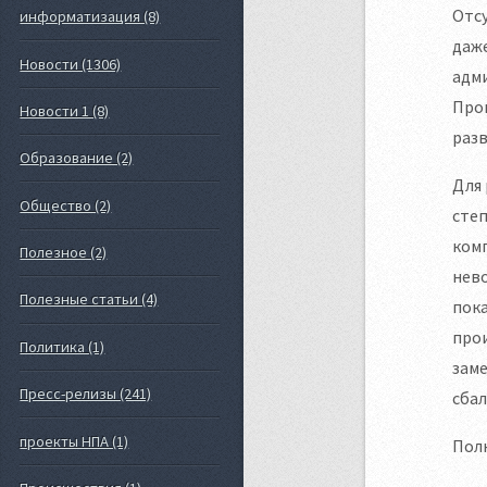
Отсу
информатизация (8)
даже
Новости (1306)
адми
Про
Новости 1 (8)
разв
Образование (2)
Для
Общество (2)
степ
комп
Полезное (2)
нево
Полезные статьи (4)
пока
прои
Политика (1)
заме
Пресс-релизы (241)
сба
проекты НПА (1)
Полн