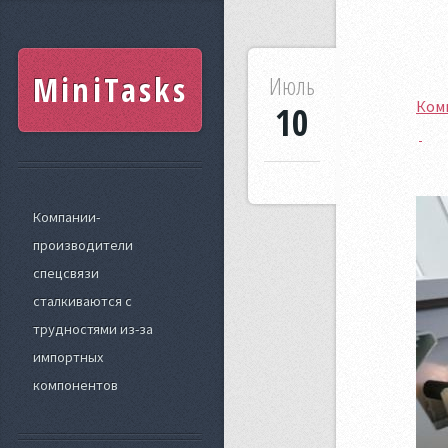
MiniTasks
Июль
Ком
10
Компании-
производители
спецсвязи
сталкиваются с
трудностями из-за
импортных
компонентов