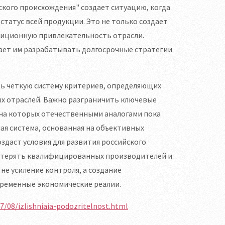
ского происхождения" создает ситуацию, когда
татус всей продукции. Это не только создает
тиционную привлекательность отрасли.
ает им разрабатывать долгосрочные стратегии
ь четкую систему критериев, определяющих
х отраслей. Важно разграничить ключевые
ена которых отечественными аналогами пока
ая система, основанная на объективных
здаст условия для развития российского
потерять квалифицированных производителей и
не усиление контроля, а создание
ременные экономические реалии.
07/08/izlishniaia-podozritelnost.html