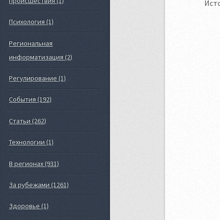
Происшествия (1)
Ист
Психология (1)
Региональная
информатизация (2)
Регулирование (1)
События (192)
Статьи (262)
Технологии (1)
В регионах (931)
За рубежами (1261)
Здоровье (1)