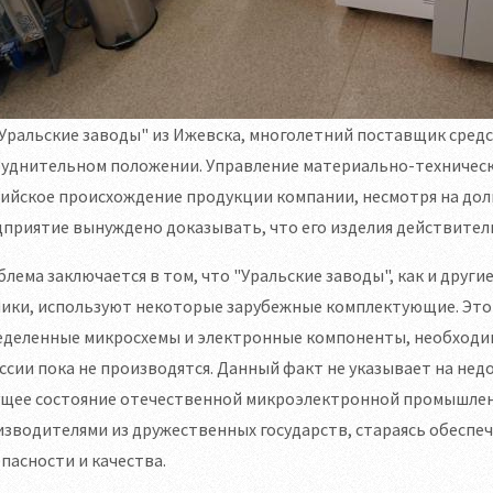
Уральские заводы" из Ижевска, многолетний поставщик средст
руднительном положении. Управление материально-техничес
ийское происхождение продукции компании, несмотря на дол
приятие вынуждено доказывать, что его изделия действител
лема заключается в том, что "Уральские заводы", как и дру
ники, используют некоторые зарубежные комплектующие. Это
еделенные микросхемы и электронные компоненты, необходим
ссии пока не производятся. Данный факт не указывает на не
ущее состояние отечественной микроэлектронной промышлен
изводителями из дружественных государств, стараясь обесп
пасности и качества.