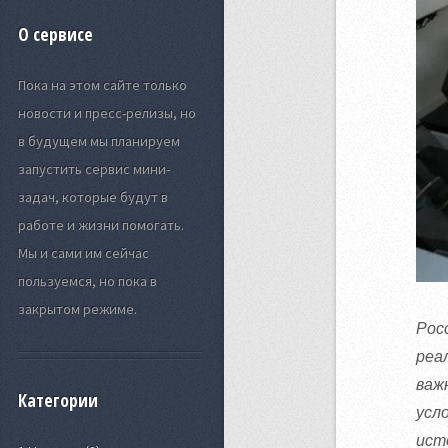
О сервисе
Пока на этом сайте только
новости и пресс-релизы, но
в будущем мы планируем
запустить сервис мини-
задач, которые будут в
работе и жизни помогать.
Мы и сами им сейчас
пользуемся, но пока в
закрытом режиме.
Рос
реа
важ
Категории
усл
ист