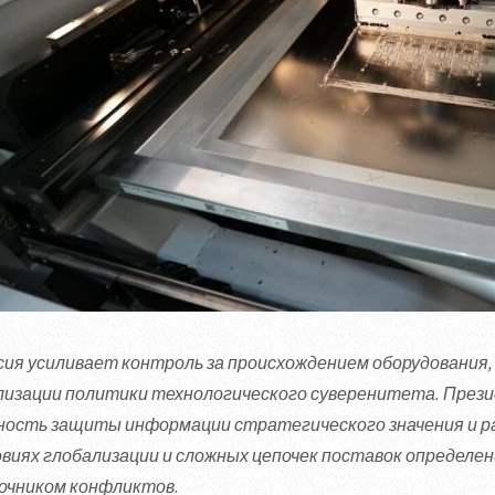
сия усиливает контроль за происхождением оборудования, 
лизации политики технологического суверенитета. През
ность защиты информации стратегического значения и р
овиях глобализации и сложных цепочек поставок определе
очником конфликтов.