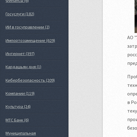
Финансы (6)
Госуслуги (182)
ИИ в госуправлении (2)
АО "
Импортозамещение (629)
зат
Интернет (397)
росс
пред
Кардашьян дня (1)
Проб
Кибербезопасность (209)
тех
опр
Компании (119)
в Ро
Культура (24)
тек
про
МТС Банк (6)
безо
Муниципальная