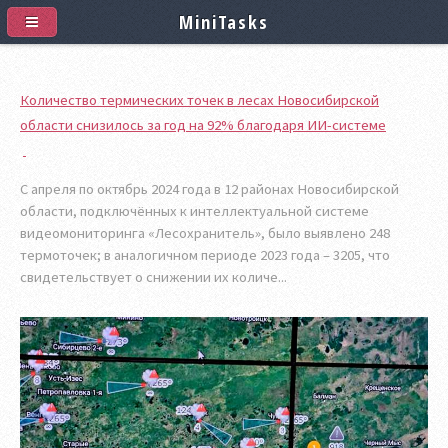
MiniTasks
Количество термических точек в лесах Новосибирской
области снизилось за год на 92% благодаря ИИ-системе
С апреля по октябрь 2024 года в 12 районах Новосибирской
области, подключённых к интеллектуальной системе
видеомониторинга «Лесохранитель», было выявлено 248
термоточек; в аналогичном периоде 2023 года – 3205, что
свидетельствует о снижении их количе...