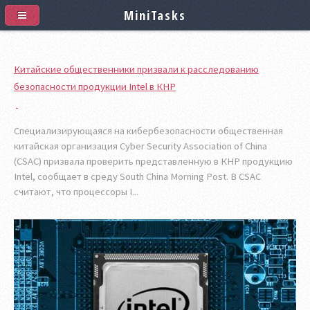
MiniTasks
Китайские общественники призвали к расследованию
безопасности продукции Intel в КНР
Специализирующаяся на кибербезопасности общественная
китайская организация Cyber Security Association of China
(CSAC) призвала проверить представленную в КНР продукцию
Intel, сообщает в среду South China Morning Post. В CSAC
считают, что процессоры I...