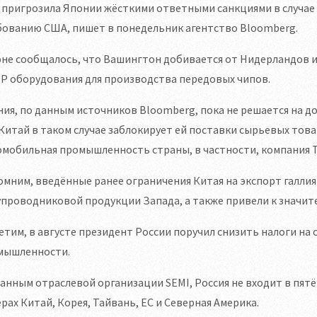
пригрозила Японии жёсткими ответными санкциями в случае 
бованию США, пишет в понедельник агентство Bloomberg.
не сообщалось, что Вашингтон добивается от Нидерландов и
Р оборудования для производства передовых чипов.
ия, по данным источников Bloomberg, пока не решается на д
Китай в таком случае заблокирует ей поставки сырьевых тов
мобильная промышленность страны, в частности, компания T
мним, введённые ранее ограничения Китая на экспорт галлия
проводниковой продукции Запада, а также привели к значите
тим, в августе президент России поручил снизить налоги на
мышленности.
анным отраслевой организации SEMI, Россия не входит в пят
рах Китай, Корея, Тайвань, ЕС и Северная Америка.