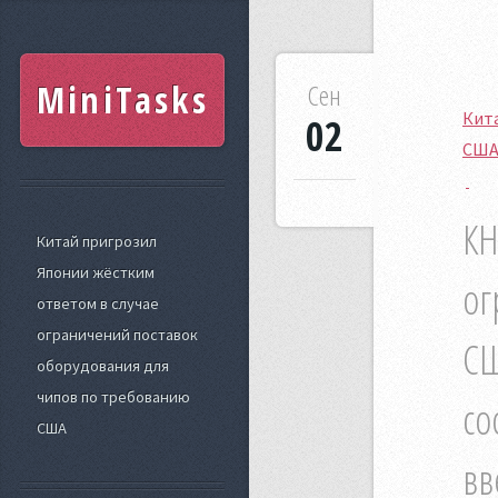
MiniTasks
Сен
Кита
02
СШ
КН
Китай пригрозил
Японии жёстким
ог
ответом в случае
ограничений поставок
СШ
оборудования для
чипов по требованию
со
США
вв