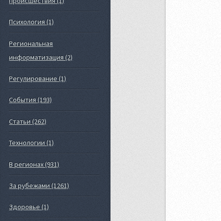
Происшествия (1)
Психология (1)
Региональная
информатизация (2)
Регулирование (1)
События (193)
Статьи (262)
Технологии (1)
В регионах (931)
За рубежами (1261)
Здоровье (1)