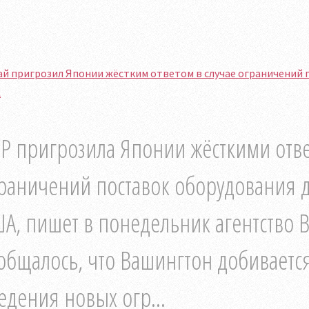
й пригрозил Японии жёстким ответом в случае ограничений 
А
Р пригрозила Японии жёсткими отв
раничений поставок оборудования 
А, пишет в понедельник агентство 
общалось, что Вашингтон добиваетс
едения новых огр...