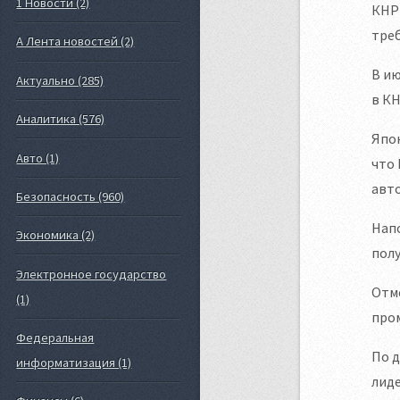
1 Новости (2)
КНР 
тре
А Лента новостей (2)
В ию
Актуально (285)
в КН
Аналитика (576)
Япон
Авто (1)
что 
авто
Безопасность (960)
Напо
Экономика (2)
полу
Электронное государство
Отме
(1)
про
Федеральная
По д
информатизация (1)
лиде