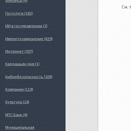
Финансы (6)
См. 
Госуслуги (182)
ИИ в госуправлении (2)
Импортозамещение (629)
Интернет (397)
Кардашьян дня (1)
Кибербезопасность (209)
Компании (119)
Культура (24)
МТС Банк (6)
Муниципальная