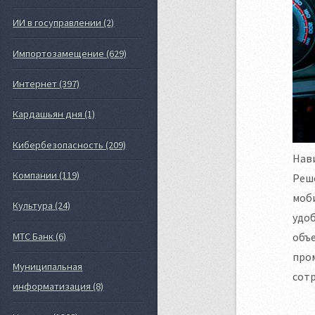
ИИ в госуправлении (2)
Импортозамещение (629)
Интернет (397)
Кардашьян дня (1)
Кибербезопасность (209)
Нави
Компании (119)
Реше
моб
Культура (24)
удо
объе
МТС Банк (6)
про
Муниципальная
сотр
информатизация (8)