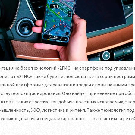
гация на базе технологий «2ГИС» на смартфоне под управлен
ние от «2ГИС» также будет использоваться в серии програм
ильной платформы» для реализации задач с повышенными тре
бству геопозиционирования. Оно найдёт применение при обс
ктов в таких отраслях, как добыча полезных ископаемых, эне
мышленность, ЖКХ, логистика и ритейл. Также технология п
удников, включая специализированные — в логистике и ретей