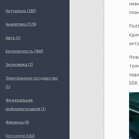
нави
Актуально (285)
план
Аналитика (576)
Flut
един
Авто (1)
акт
Безопасность (960)
Нова
Экономика (2)
тран
зада
Электронное государство
SDK 
(1)
Федеральная
информатизация (1)
Финансы (6)
Госуслуги (182)