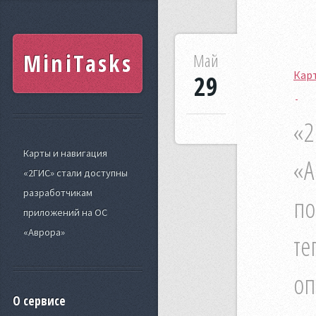
MiniTasks
Май
Карт
29
«2
Карты и навигация
«А
«2ГИС» стали доступны
разработчикам
по
приложений на ОС
«Аврора»
те
оп
О сервисе