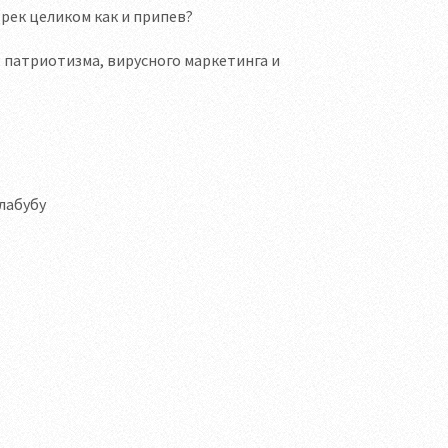
трек целиком как и припев?
 патриотизма, вирусного маркетинга и
 лабубу