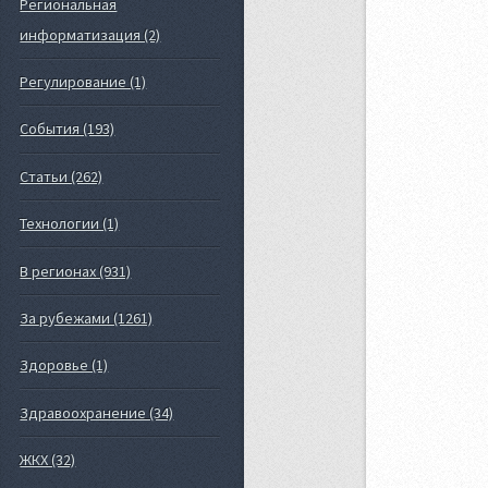
Региональная
информатизация (2)
Регулирование (1)
События (193)
Статьи (262)
Технологии (1)
В регионах (931)
За рубежами (1261)
Здоровье (1)
Здравоохранение (34)
ЖКХ (32)