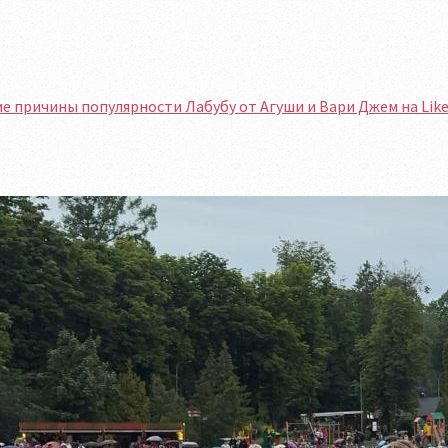
е причины популярности Лабубу от Агуши и Вари Джем на Like