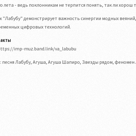
о лета - ведь поклонникам не терпится понять, так ли хорош 
х "Лабубу" демонстрирует важность синергии модных веяний,
ременных цифровых технологий.
такты
ttps://imp-muz.band.link/va_labubu
: песня Лабубу, Агуша, Агуша Шапиро, Звезды рядом, феномен