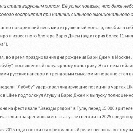
ели стала вирусным хитом. Её успех показал, что даже не
сового восприятия при наличии сильного эмоционального 
апно покоривший весь мир игрушечный монстр, влюбил в себя
ро и известного блогера Варю Джем (аудитория более 11 ми
а").
ая, во время празднования дня рождения Вари Джем в Москве,
абубу", посвящённый популярному монстрику. Этот незатейл
ами русских напевов и трендовым смыслом мгновенно стал в
недели "Лабубу" удерживал лидирующие позиции в чартах Lik
х в Likee подтолкнул Агушу и Варю Джем к выпуску полноценно
юня на фестивале "Звезды рядом" в Туле, перед 15 000 зрител
чательно закрепившая его статус летнего хита 2025 среди по
ля 2025 года состоится официальный релиз песни на всех му