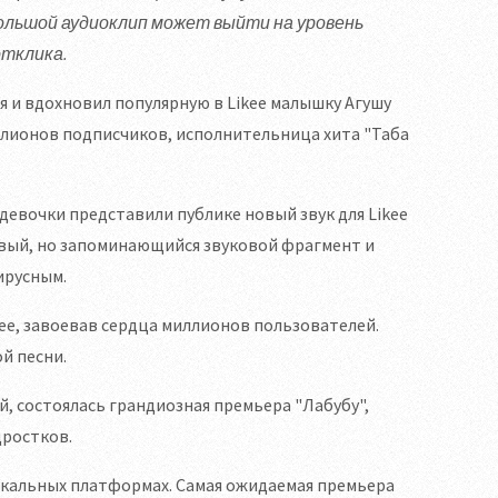
большой аудиоклип может выйти на уровень
отклика.
 и вдохновил популярную в Likee малышку Агушу
ллионов подписчиков, исполнительница хита "Таба
 девочки представили публике новый звук для Likee
ивый, но запоминающийся звуковой фрагмент и
ирусным.
ee, завоевав сердца миллионов пользователей.
й песни.
ей, состоялась грандиозная премьера "Лабубу",
дростков.
зыкальных платформах. Самая ожидаемая премьера