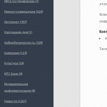
ИИ в госуправлении (2)
этог
Импортозамещение (629)
Успе
сов
Интернет (397)
Кон
Кардашьян дня (1)
h
Кибербезопасность (209)
Теги
Компании (119)
Культура (24)
МТС Банк (6)
Муниципальная
информатизация (8)
Новости (1307)