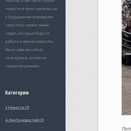
Пока на этом сайте только
новости и пресс-релизы, но
в будущем мы планируем
запустить сервис мини-
задач, которые будут в
работе и жизни помогать.
Мы и сами им сейчас
пользуемся, но пока в
закрытом режиме.
Категории
1 Новости (2)
А Лента новостей (2)
Лет