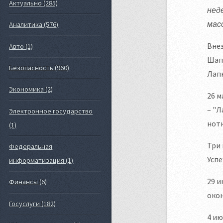
Актуально (285)
нед
мас
Аналитика (576)
Внез
Авто (1)
Шапи
Безопасность (960)
Лапк
Экономика (2)
26 м
– "Л
Электронное государство
нотк
(1)
Три 
Федеральная
Успе
информатизация (1)
29 и
Финансы (6)
окон
Госуслуги (182)
4 ию