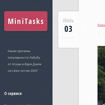
MiniTasks
Июль
Каки
03
Какие причины
популярности Лабубу
от Агуши и Вари Джем
на Likee летом 2025?
О сервисе