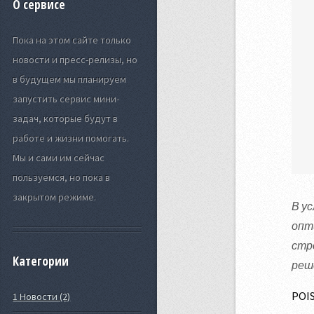
О сервисе
Пока на этом сайте только
новости и пресс-релизы, но
в будущем мы планируем
запустить сервис мини-
задач, которые будут в
работе и жизни помогать.
Мы и сами им сейчас
пользуемся, но пока в
закрытом режиме.
В у
опт
стр
Категории
реш
POIS
1 Новости (2)