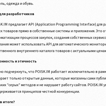
ль, одежда и обувь.
 для разработчиков
K.IM предлагает API (Application Programming Interface) для
к товаров прямо в собственные системы и приложения. Это 
матизации процессов закупок, создания собственных сервисо
ания может использовать API для автоматического монитори
твенного внутреннего каталога товаров с актуальными цена
онность и этичность
о подчеркнуть, что POISK.IM работает исключительно в рамк
рает только открытые данные, которые магазины сами публик
ких "серых" методов и не нарушает работу сайтов. POISK.IM 
держивается принципов честной конкуренции.
в итоге?