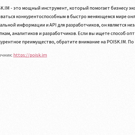
K.IM - это мощный инструмент, который помогает бизнесу э
аваться конкурентоспособным в быстро меняющемся мире онл
альной информации и API для разработчиков, он является н
пкам, аналитиков и разработчиков. Если вы ищете способ оп
урентное преимущество, обратите внимание на POISK.IM. По в
очник:
https://poisk.im