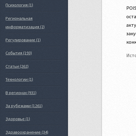
Психология (1)
POIS
ост
Региональная
акту
информатизация (2)
заку
Регулирование (1)
конк
События (193)
Ист
Статьи (262)
Технологии (1)
В регионах (931)
За рубежами (1261)
Здоровье (1)
Здравоохранение (34)