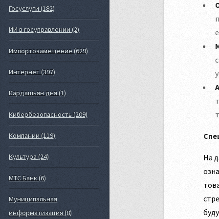
Госуслуги (182)
ИИ в госуправлении (2)
е
Импортозамещение (629)
с
Интернет (397)
у
Кардашьян дня (1)
т
т
Кибербезопасность (209)
Спе
Компании (119)
Культура (24)
На д
озна
МТС Банк (6)
това
стре
Муниципальная
буду
информатизация (8)