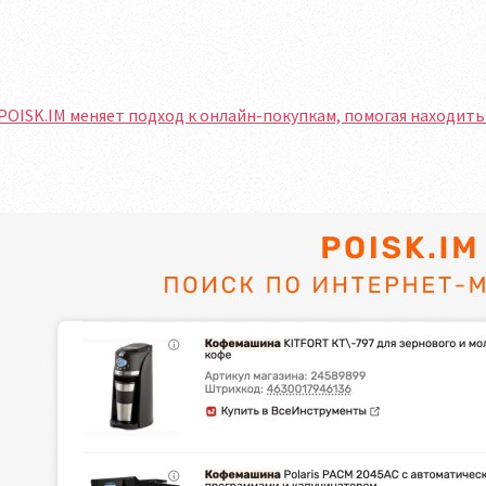
POISK.IM меняет подход к онлайн-покупкам, помогая находит