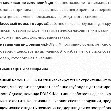
Отслеживание изменений цен:
Сервис позволяет отслеживать
помогает принимать взвешенные решения о времени совершен
сли цена временно повысилась, и дождаться её снижения.
Массовый поиск товаров:
Особенно полезная функция для кру
писки товаров из Excel и автоматически находить их в разли
скоряет процесс формирования заказа.
Актуальная информация:
POISK.IM постоянно обновляет свою
оварах и ценах всегда актуальна. Это избавляет от риска со
овар, которого нет в наличии.
циализация и расширение
анный момент POISK.IM специализируется на строительных ма
чает, что сервис предлагает особенно глубокую и детализи
ров. Однако, команда POISK.IM активно работает над расшир
мясь охватить максимально широкий спектр продукции, пред
щем можно ожидать появления поддержки других востребован