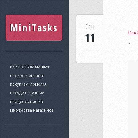
MiniTasks
Сен
Как 
11
Как POISK.IM меняет
подход к онлайн-
покупкам, помогая
находить лучшие
предложения из
множества магазинов