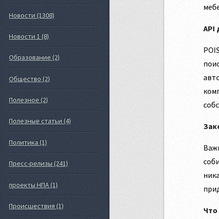
мебе
Новости (1308)
API
Новости 1 (8)
POIS
Образование (2)
поис
авто
Общество (2)
комп
Полезное (2)
собс
Полезные статьи (4)
Зак
Политика (1)
Важн
соби
Пресс-релизы (241)
ника
проекты НПА (1)
при
Происшествия (1)
Что 