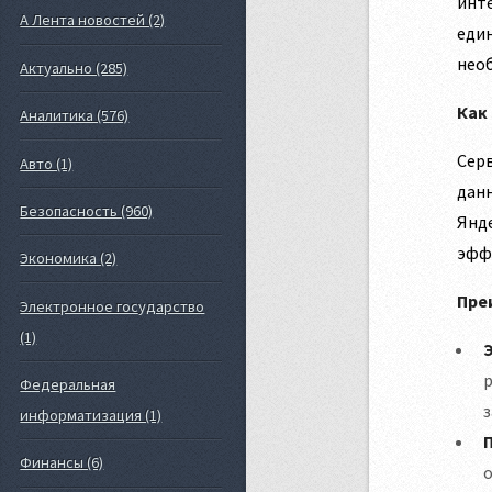
инте
А Лента новостей (2)
един
необ
Актуально (285)
Как
Аналитика (576)
Серв
Авто (1)
данн
Безопасность (960)
Янде
эфф
Экономика (2)
Пре
Электронное государство
(1)
р
Федеральная
з
информатизация (1)
Финансы (6)
о